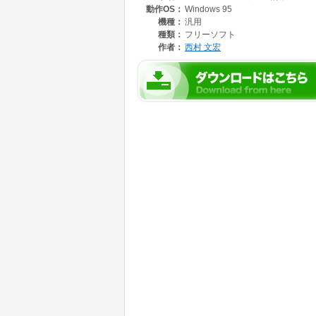
動作OS：
Windows 95
機種：
汎用
種類：
フリーソフト
作者：
西村 文宏