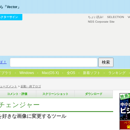
「Vector」
ベクターサイン
ちょい読み!
SELECTION
V
NGS Corporate Site
ド！
イブラリ
Windows
Mac(OS X)
全OS
新着ソフト
ランキング
ューズメント
>
起動・終了ロゴ
コメント・評価
スクリーンショット
ダウンロード
画像チェンジャー
などを好きな画像に変更するツール