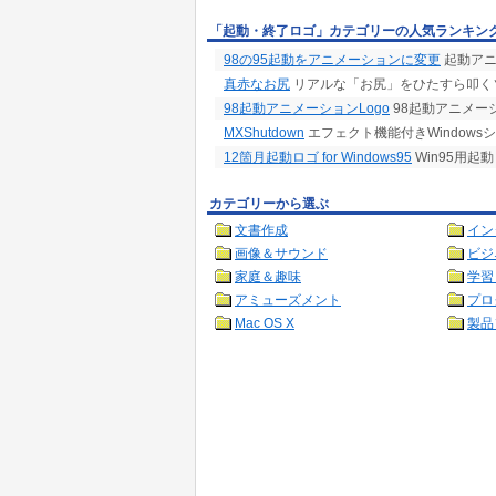
「起動・終了ロゴ」カテゴリーの人気ランキン
98の95起動をアニメーションに変更
起動アニ
真赤なお尻
リアルな「お尻」をひたすら叩くソ
98起動アニメーションLogo
98起動アニメーショ
MXShutdown
エフェクト機能付きWindows
12箇月起動ロゴ for Windows95
Win95用起動
カテゴリーから選ぶ
文書作成
イン
画像＆サウンド
ビジ
家庭＆趣味
学習
アミューズメント
プロ
Mac OS X
製品