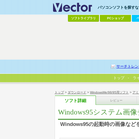
パソコンソフトを探すなら
ソフトライブラリ
PCショップ
サーチトレン
トップ
ラ
トップ
>
ダウンロード
>
WindowsMe/98/95用ソフト
>
アミ
ソフト詳細
レビュー
Windows95システム
Windows95の起動時の画像