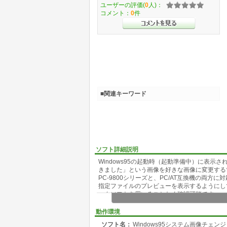
ユーザーの評価(
0
人)：
コメント：
0
件
■関連キーワード
ソフト詳細説明
Windows95の起動時（起動準備中）に表
きました」という画像を好きな画像に変更する
PC-9800シリーズと、PC/AT互換機の両方に
指定ファイルのプレビューを表示するようにし
ックソフトを用いることなく確認可能です。
動作環境
ソフト名：
Windows95システム画像チェン