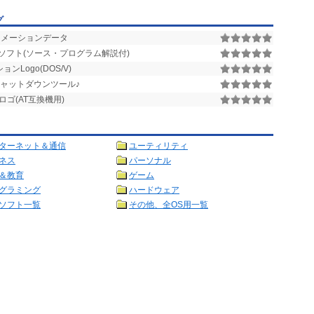
グ
メーションデータ
フト(ソース・プログラム解説付)
ンLogo(DOS/V)
シャットダウンツール♪
ロゴ(AT互換機用)
ターネット＆通信
ユーティリティ
ネス
パーソナル
＆教育
ゲーム
グラミング
ハードウェア
ソフト一覧
その他、全OS用一覧