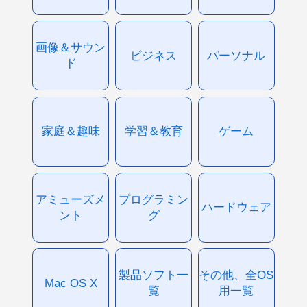
画像＆サウン
ビジネス
パーソナル
ド
家庭＆趣味
学習＆教育
ゲーム
アミューズメ
プログラミン
ハードウェア
ント
グ
製品ソフト一
その他、全OS
Mac OS X
覧
用一覧