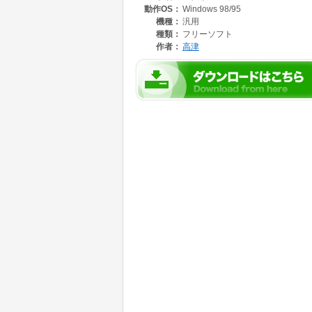
動作OS：
Windows 98/95
機種：
汎用
種類：
フリーソフト
作者：
高津