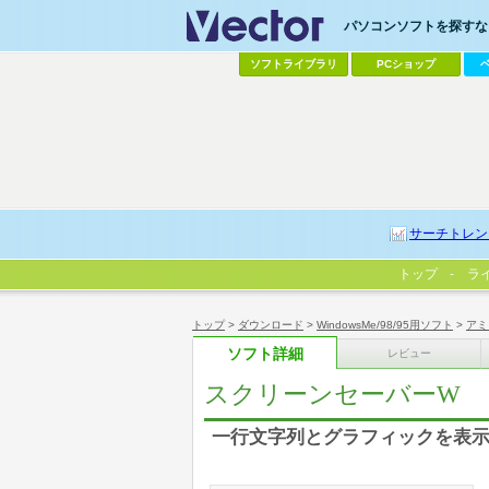
パソコンソフトを探すなら
ソフトライブラリ
PCショップ
サーチトレン
トップ
ラ
トップ
>
ダウンロード
>
WindowsMe/98/95用ソフト
>
アミ
ソフト詳細
レビュー
スクリーンセーバーW
一行文字列とグラフィックを表