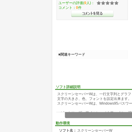
ユーザーの評価(
0
人)：
コメント：
0
件
■関連キーワード
ソフト詳細説明
スクリーンセーバーWは、一行文字列とグラフ
文字の大きさ、色、フォントを設定出来ます。
スクリーンセーバーWは、Windows95パス
ビットマップ、アイコン、メタファイル、拡張メ
スを表示します。
動作環境
ソフト名：
スクリーンセーバーW