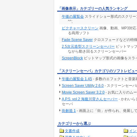
「画像表示」カテゴリーの人気ランキング
午後の展覧会
スライドショー形式のスクリーン
^^;
ピクチャースクリーン
画像、動画、MP3対
る両用ソフト
Fade Scene Saver
クロスフェードなどの特
2.5次元造型スクリーンセーバー
ビットマップ
ながら動き回るスクリーンセーバー
ScreenBlock
ビットマップ形式の画像をスラ
「スクリーンセーバ」カテゴリのソフトレビュ
午後の展覧会 1.45
- 多数のエフェクトと音
Screen Saver Utility 2.6.0
- スクリーンセー
Movie Screen Saver 3.2.0
- お気に入りのム
A.P.S. vol.2 海腹川背さんセーバー
- かわい
セーバ
街創造 1
- 画面上に「街」が作られ、発展し
カテゴリーから選ぶ
文書作成
イン