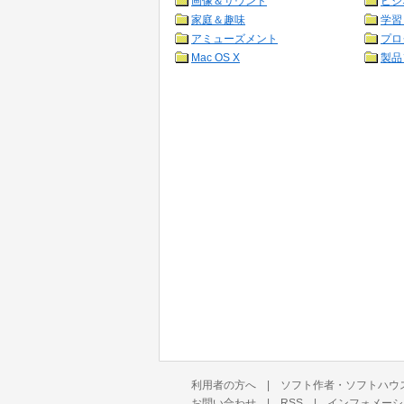
画像＆サウンド
ビジ
家庭＆趣味
学習
アミューズメント
プロ
Mac OS X
製品
利用者の方へ
|
ソフト作者・ソフトハウ
お問い合わせ
|
RSS
|
インフォメーシ