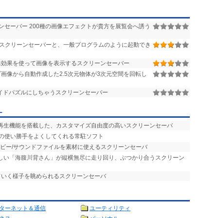
セーバー 200種の画像エフェクトが貴方を展覧会へ誘う
応スクリーンセーバーと、一般プログラムのように起動でき
殊効果を使って画像を表示するスクリーンセーバー
画像から自動作成した2.5次元物体が3次元空間を回転し
イドパズルにしちゃうスクリーンセーバー
ー
楽再生機能を搭載した、カスタマイズ自由度の高いスクリーンセーバ
バの使い勝手をよくしてくれる常駐ソフト
ービー/サウンドファイルを素材に使えるスクリーンセーバ
らしい「海腹川背さん」が縦横無尽に走り回り、ぶつかり合うスクリーン
ていく様子を眺められるスクリーンセーバ
ターネット＆通信
ユーティリティ