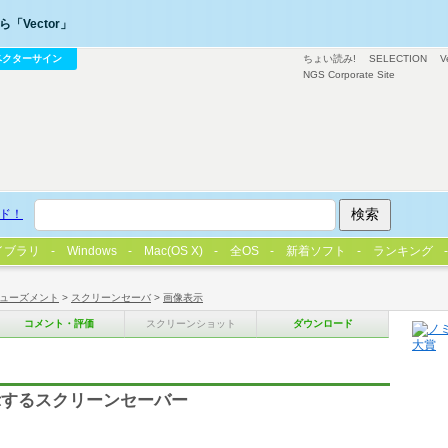
「Vector」
ベクターサイン
ちょい読み!
SELECTION
V
NGS Corporate Site
ド！
イブラリ
Windows
Mac(OS X)
全OS
新着ソフト
ランキング
ューズメント
>
スクリーンセーバ
>
画像表示
コメント・評価
スクリーンショット
ダウンロード
示するスクリーンセーバー