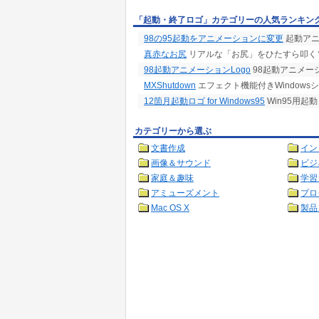
「起動・終了ロゴ」カテゴリーの人気ランキン
98の95起動をアニメーションに変更
起動アニ
真赤なお尻
リアルな「お尻」をひたすら叩くソ
98起動アニメーションLogo
98起動アニメーショ
MXShutdown
エフェクト機能付きWindows
12箇月起動ロゴ for Windows95
Win95用起動
カテゴリーから選ぶ
文書作成
イン
画像＆サウンド
ビジ
家庭＆趣味
学習
アミューズメント
プロ
Mac OS X
製品