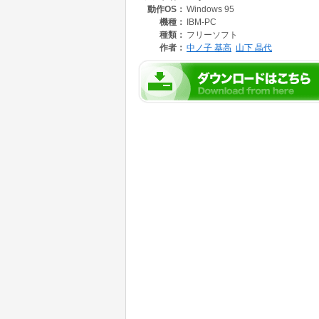
動作OS：
Windows 95
で、今回も、前回（だいぶ前）の壁紙に続き、
機種：
IBM-PC
す。
種類：
フリーソフト
作者：
中ノ子 基高
山下 晶代