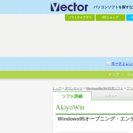
パソコンソフトを探すなら
ソフトライブラリ
PCショップ
サーチトレン
トップ
ラ
トップ
>
ダウンロード
>
WindowsMe/98/95用ソフト
>
アミ
ソフト詳細
レビュー
AkiyoWin
Windows95オープニング・エ