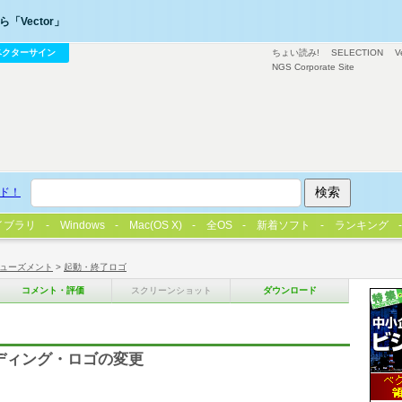
「Vector」
ベクターサイン
ちょい読み!
SELECTION
V
NGS Corporate Site
ド！
イブラリ
Windows
Mac(OS X)
全OS
新着ソフト
ランキング
ューズメント
>
起動・終了ロゴ
コメント・評価
スクリーンショット
ダウンロード
ンディング・ロゴの変更