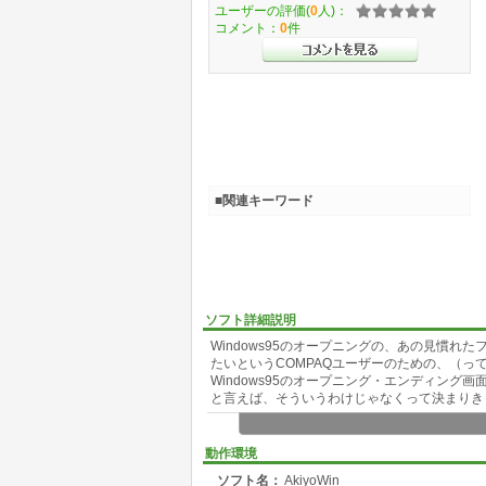
ユーザーの評価(
0
人)：
コメント：
0
件
■関連キーワード
ソフト詳細説明
Windows95のオープニングの、あの見慣
たいというCOMPAQユーザーのための、（っ
Windows95のオープニング・エンディン
と言えば、そういうわけじゃなくって決まりき
会社のマシンなんかに入れちゃうと、評判いい
動作環境
で、そんな人のために、絵を元にもどすための
ソフト名：
AkiyoWin
ましょう。