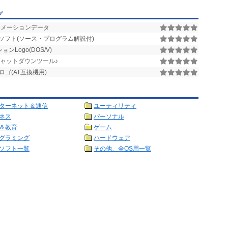
グ
メーションデータ
フト(ソース・プログラム解説付)
ンLogo(DOS/V)
シャットダウンツール♪
ロゴ(AT互換機用)
ターネット＆通信
ユーティリティ
ネス
パーソナル
＆教育
ゲーム
グラミング
ハードウェア
ソフト一覧
その他、全OS用一覧