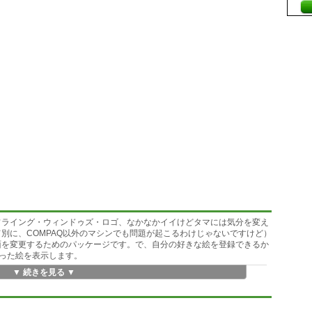
れたフライング・ウィンドゥズ・ロゴ、なかなかイイけどタマには気分を変え
て別に、COMPAQ以外のマシンでも問題が起こるわけじゃないですけど）
グ画面を変更するためのパッケージです。で、自分の好きな絵を登録できるか
った絵を表示します。
▼ 続きを見る ▼
かもしれないし、怒られるかもしれません。
バッチ・ファイルも付属していますから、安心してインストールしてみ