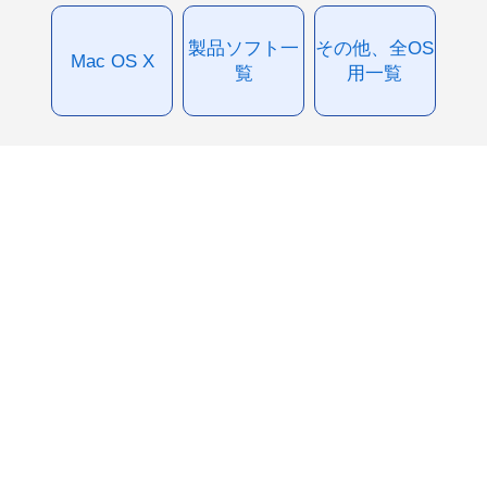
製品ソフト一
その他、全OS
Mac OS X
覧
用一覧