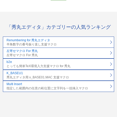
「秀丸エディタ」カテゴリーの人気ランキング
Renumbering for 秀丸エディタ
半角数字の番号振り直し支援マクロ
左寄せマクロ For 秀丸
左寄せマクロ For 秀丸
b2e
とっても簡単TeX環境入力支援マクロ for 秀丸
K_BASEU1
秀丸エディタ用 x_BASE01.MAC 支援マクロ
Multi Insert
指定した範囲内の任意の桁位置に文字列を一括挿入マクロ