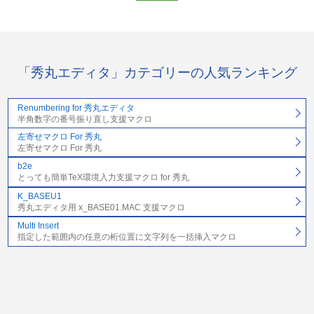
「秀丸エディタ」カテゴリーの人気ランキング
Renumbering for 秀丸エディタ
半角数字の番号振り直し支援マクロ
左寄せマクロ For 秀丸
左寄せマクロ For 秀丸
b2e
とっても簡単TeX環境入力支援マクロ for 秀丸
K_BASEU1
秀丸エディタ用 x_BASE01.MAC 支援マクロ
Multi Insert
指定した範囲内の任意の桁位置に文字列を一括挿入マクロ