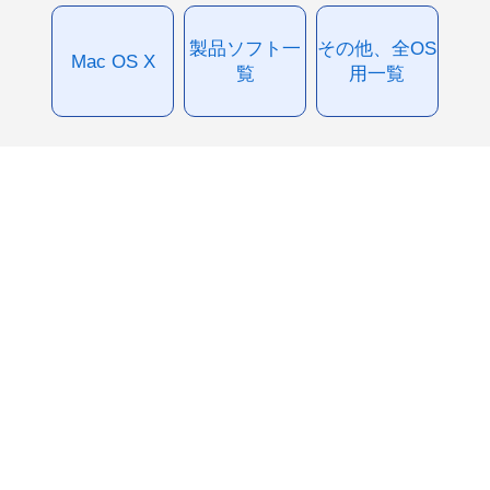
製品ソフト一
その他、全OS
Mac OS X
覧
用一覧