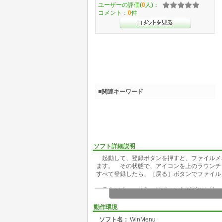
ユーザーの評価(
0
人)：
コメント：
0
件
■関連キーワード
ソフト詳細説明
起動して、登録ボタンを押すと、ファイルメ
ます。 その状態で、アイコンを上のラウンチ
すべて登録したら、［戻る］ボタンでファイル
ラウンチャーから、アイコンをダブルクリッ
スタートアップにでも入れておくと便利かと
動作環境
ソフト名：
WinMenu
終了したときのメニューの位置を記憶してい