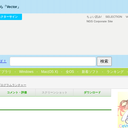
「Vector」
ベクターサイン
ちょい読み!
SELECTION
V
NGS Corporate Site
ド！
イブラリ
Windows
Mac(OS X)
全OS
新着ソフト
ランキング
プログラムランチャー
コメント・評価
スクリーンショット
ダウンロード