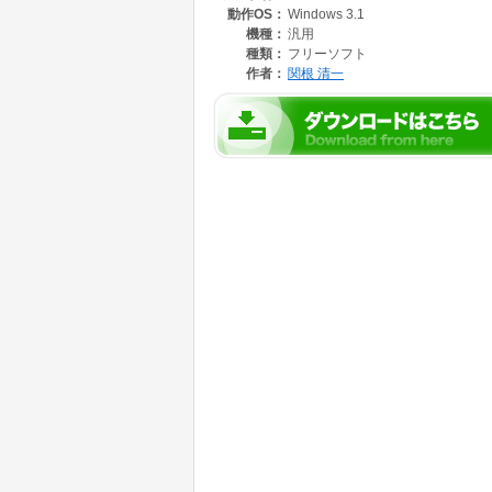
動作OS：
Windows 3.1
機種：
汎用
種類：
フリーソフト
作者：
関根 清一