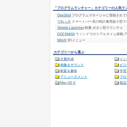
「プログラムランチャー」カテゴリーの人気ラ
OneShot
プログラムマネージャに登録されて
でれっき
スマートバー系の時計兼用超小型ラ
Simple-Launcher
軽量 ボタン型ラウンチャ
DOCKMAN
ウィンドウのリアルタイム移動,
Win/X
3Dメニュー
カテゴリーから選ぶ
文書作成
イン
画像＆サウンド
ビジ
家庭＆趣味
学習
アミューズメント
プロ
Mac OS X
製品