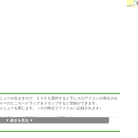
ニューが出ますので、ＥＸＥを選択すると下にそのアイコンが表示され
ャーのところへドラッグ＆ドロップすると登録ができます。
メニューを閉じます。（その時点でファイルへ記録されます）
クすると、そのアプリケーションが起動します。
▼ 続きを見る ▼
思います。
ます。 次回起動したときは、前回の位置でメニューが開きます。