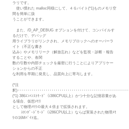
ラリです。
使い慣れた malloc同様にして、４Ｇバイト(*1)ものメモリ空
間を簡単に扱
うことができます。
また、/D_AP_DEBUG オプションを付けて、コンパイルす
るだけで、デバッグ
用ライブラリがリンクされ、メモリブロックへのオーバーラ
イト（不正な書き
込み）やメモリリーク（解放忘れ）などを監視・診断・報告
することや、各関
数の引数や内部チェックを厳密に行うことによりアプリケー
ションからの不正
な利用を早期に発見し、品質向上に寄与します。
(*注
釈)･･･････････････････････････････････････････････････････
(*1) 386ｴﾝﾊﾝｽﾄﾓｰﾄﾞ（i386CPU以上）かつ十分な記憶容量があ
る場合、仮想ﾒﾓﾘ
として物理ﾒﾓﾘの最大４倍まで拡張されます。
ｽﾀﾝﾀﾞｰﾄﾞﾓｰﾄﾞ（i286CPU以上）ならば実装された物理ﾒﾓ
ﾘの16Mﾊﾞｲﾄ迄。