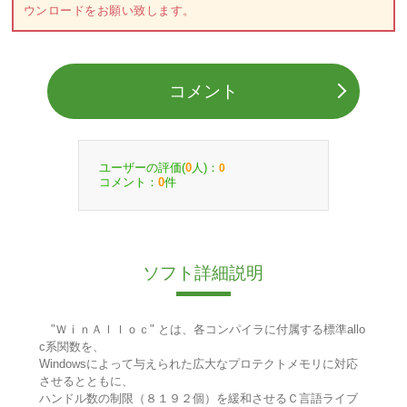
ウンロードをお願い致します。
コメント
ユーザーの評価(
人)：
0
0
コメント：
件
0
ソフト詳細説明
"ＷｉｎＡｌｌｏｃ" とは、各コンパイラに付属する標準allo
c系関数を、
Windowsによって与えられた広大なプロテクトメモリに対応
させるとともに、
ハンドル数の制限（８１９２個）を緩和させるＣ言語ライブ