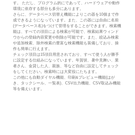
す。 ただし、プログラム的にであって、ハードウェアや動作
環境に依存する部分も多分にあります。
さらに、データベース切替え機能によりこの器を10個まで作
成できるようになっています。また、この器には自由に名前
(データベース名)をつけて管理をすることができます。検索機
能は、すべての項目による検索が可能で、検索結果ウィンド
ウからの登録内容変更や削除が可能です。また、絞込み検索
や追加検索、除外検索の豊富な検索機能も装備しており、操
作も簡単に行えます。
チェック項目は15項目用意されており、すべて使う人が勝手
に設定する仕組みになっています。年賀状、暑中見舞い、業
者さん、金貸した人、親族、等など自由に設定してチェック
をしてください。検索時には大変役にたちます。
この他にも自動ダイヤル機能、印刷&プレビュー機能(はが
き、タックシール、一覧表)、CSV出力機能、CSV取込み機能
等を備えいます。