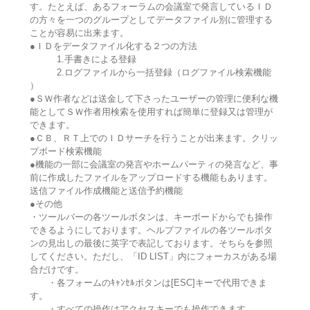
す。たとえば、あるフォーラムの会議室で発言しているＩＤ
の方々を一つのグループとしてデータファイル別に管理する
ことが容易に出来ます。
●ＩＤをデータファイル化する２つの方法
1.手書きによる登録
2.ログファイルから一括登録（ログファイル検索機能
）
●ＳＷ作者などは送金して下さったユーザーの管理に便利な機
能としてＳＷ作者用検索を使用すれば簡単に登録又は管理が
できます。
●ＣＢ、ＲＴ上でのＩＤサーチを行うことが出来ます。クリッ
プボード検索機能
●機能の一部に会議室の発言やホームパーティの発言など、事
前に作成したファイルをアップロードする機能もあります。
送信ファイル作成機能と送信予約機能
●その他
・ツールバーの各ツールボタンは、キーボードからでも操作
できるようにしております。ヘルプファイルの各ツールボタ
ンの見出しの最後に英字で表記しております。そちらを参照
してください。ただし、「ID LIST」内にフォーカスがある場
合だけです。
・各フォームのｷｬﾝｾﾙボタンは[ESC]キーで代用できま
す。
・すべての操作はアクセスキーでも操作できます。