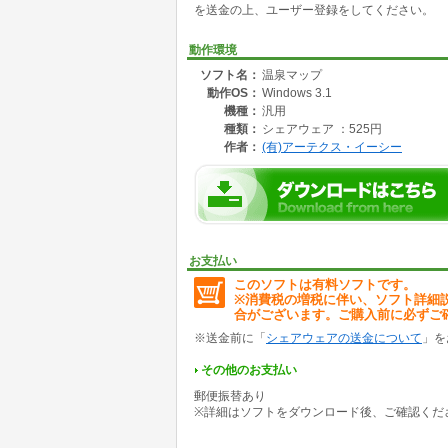
を送金の上、ユーザー登録をしてください。
動作環境
ソフト名：
温泉マップ
動作OS：
Windows 3.1
機種：
汎用
種類：
シェアウェア ：525円
作者：
(有)アーテクス・イーシー
お支払い
このソフトは有料ソフトです。
※消費税の増税に伴い、ソフト詳細
合がございます。ご購入前に必ずご
※送金前に「
シェアウェアの送金について
」を
その他のお支払い
郵便振替あり
※詳細はソフトをダウンロード後、ご確認くだ