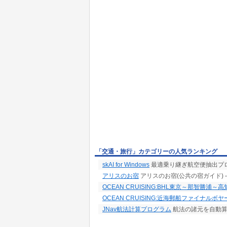
「交通・旅行」カテゴリーの人気ランキング
skAI for Windows
最適乗り継ぎ航空便抽出プ
アリスのお宿
アリスのお宿(公共の宿ガイド)
OCEAN CRUISING:BHL東京～那智勝浦～
OCEAN CRUISING:近海郵船ファイナルボヤ
JNav航法計算プログラム
航法の諸元を自動算