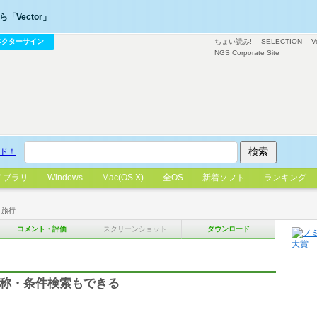
「Vector」
ベクターサイン
ちょい読み!
SELECTION
V
NGS Corporate Site
ド！
イブラリ
Windows
Mac(OS X)
全OS
新着ソフト
ランキング
・旅行
コメント・評価
スクリーンショット
ダウンロード
名称・条件検索もできる