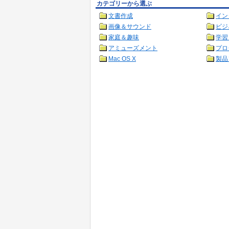
カテゴリーから選ぶ
文書作成
イン
画像＆サウンド
ビジ
家庭＆趣味
学習
アミューズメント
プロ
Mac OS X
製品