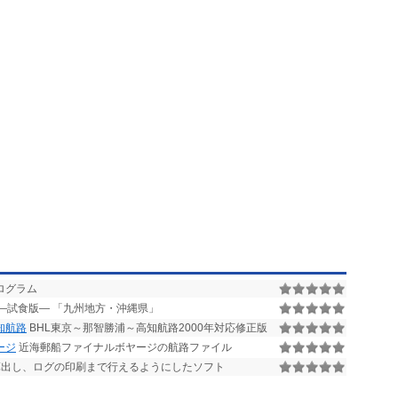
ログラム
 ―試食版― 「九州地方・沖縄県」
高知航路
BHL東京～那智勝浦～高知航路2000年対応修正版
ージ
近海郵船ファイナルボヤージの航路ファイル
出し、ログの印刷まで行えるようにしたソフト