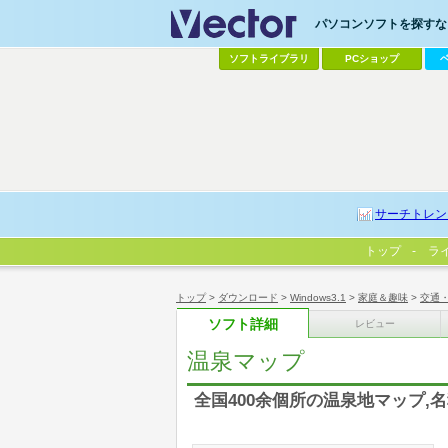
パソコンソフトを探すなら
ソフトライブラリ
PCショップ
サーチトレン
トップ
ラ
トップ
>
ダウンロード
>
Windows3.1
>
家庭＆趣味
>
交通
ソフト詳細
レビュー
温泉マップ
全国400余個所の温泉地マップ,