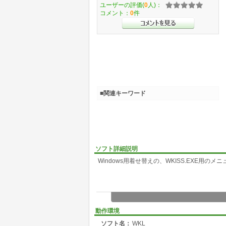
ユーザーの評価(
0
人)：
コメント：
0
件
■関連キーワード
ソフト詳細説明
Windows用着せ替えの、WKISS.EXE用の
動作環境
ソフト名：
WKL