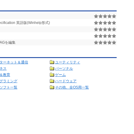
ecification 英語版(Winhelp形式)
MAGを編集
ターネット＆通信
ユーティリティ
ネス
パーソナル
＆教育
ゲーム
グラミング
ハードウェア
ソフト一覧
その他、全OS用一覧