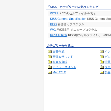
「KISS」カテゴリーの人気ランキング
WCEL
KISSのセルファイルを表示
KISS General Specification
KISS General Sp
KISS
着せ替えプログラム
WKL
WKISS用 メニュープログラム
Kedit 16bit版
KISS用のセルファイル、BMP,
カテゴリーから選ぶ
文書作成
イン
画像＆サウンド
ビジ
家庭＆趣味
学習
アミューズメント
プロ
Mac OS X
製品