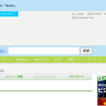
「Vector」
ベクターサイン
ちょい読み!
SELECTION
V
NGS Corporate Site
ド！
イブラリ
Windows
Mac(OS X)
全OS
新着ソフト
ランキング
ISS
コメント・評価
スクリーンショット
ダウンロード