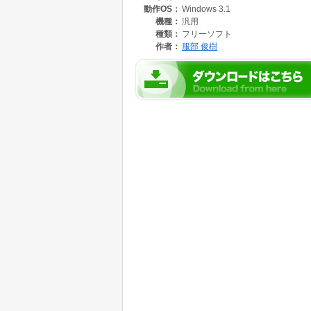
動作OS：
Windows 3.1
機種：
汎用
種類：
フリーソフト
作者：
服部 俊樹