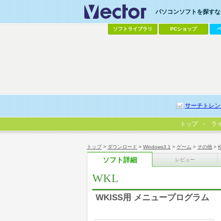
パソコンソフトを探すなら
ソフトライブラリ
PCショップ
サーチトレン
トップ
ラ
トップ
>
ダウンロード
>
Windows3.1
>
ゲーム
>
その他
>
K
ソフト詳細
レビュー
WKL
WKISS用 メニュープログラム