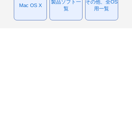
製品ソフト一
その他、全OS
Mac OS X
覧
用一覧