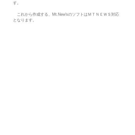
す。
これから作成する、Mt.New'sのソフトはＭＴＮＥＷＳ対応
となります。