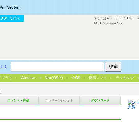
「Vector」
ベクターサイン
ちょい読み!
SELECTION
V
NGS Corporate Site
ド！
イブラリ
Windows
Mac(OS X)
全OS
新着ソフト
ランキング
語
コメント・評価
スクリーンショット
ダウンロード