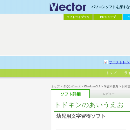
パソコンソフトを探すなら
ソフトライブラリ
PCショップ
サーチトレン
トップ
ラ
トップ
>
ダウンロード
>
Windows3.1
>
学習＆教育
>
日本
ソフト詳細
レビュー
トドキンのあいうえお
幼児用文字習得ソフト