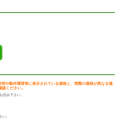
。）またお気に入りの言葉は、１発呼び出しもできます。
で、園児は、遊びながら言葉を覚えてください。
加しました。書き順も覚えられます。
め「あ～こ」のみ絵ファイル(BMP)、書き順ファイルと「あ～お」発
限されますが、機能をお楽しみいただけます。
説明や動作環境等に表示されている価格と、実際の価格が異なる場
確認ください。
お読み下さい。
さい。