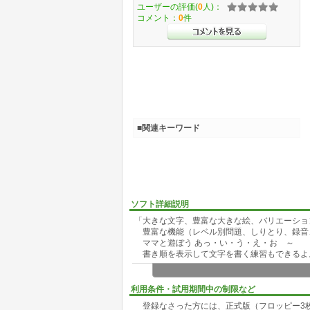
ユーザーの評価(
0
人)：
コメント：
0
件
■関連キーワード
ソフト詳細説明
「大きな文字、豊富な大きな絵、バリエーシ
豊富な機能（レベル別問題、しりとり、録音
ママと遊ぼう あっ・い・う・え・お ～
書き順を表示して文字を書く練習もできるよ
幼児（２才から６才、特に３～４才）の為の
りでできるかな？
利用条件・試用期間中の制限など
大きな文字と大きな絵がでて、文字と言葉を
登録なさった方には、正式版（フロッピー3
ら遊んでください。１文字につき３つまでの言