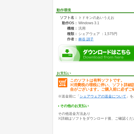
ます。（ＴＶのキャラクターなどどうでしょう
問題を出したり、しりとりをしたりできるの
動作環境
書き順表示機能と書く練習のできる機能を追
ソフト名：
トドキンのあいうえお
アップしたバージョンは、データ量を抑えるた
動作OS：
Windows 3.1
音ファイル(WAV)を納めました。絵と音は制
機種：
汎用
種類：
シェアウェア ：1,575円
作者：
林谷 訓子
お支払い
このソフトは有料ソフトです。
※消費税の増税に伴い、ソフト詳細
合がございます。ご購入前に必ずご
※送金前に「
シェアウェアの送金について
」を
その他のお支払い
その他送金方法あり
※詳細はソフトをダウンロード後、ご確認くだ