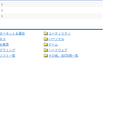
フト
フト
フト
ターネット＆通信
ユーティリティ
ネス
パーソナル
＆教育
ゲーム
グラミング
ハードウェア
ソフト一覧
その他、全OS用一覧