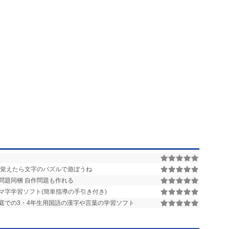
を覚えたら文字のパズルで遊ぼうね
の問題同梱 自作問題も作れる
マ字学習ソフト(簡単指導の手引き付き)
庭での3・4年生用国語の漢字や言葉の学習ソフト