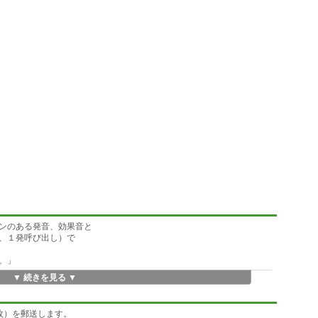
ョンのある発音、効果音と
、１発呼び出し）で
。」
▼ 続きを見る ▼
ソフトです。小さい子は、ママと一緒に、園児は、慣れてくれば、ひと
発音しますので、小さい子には、「これなあに？」と言葉を確認しなが
枚）を郵送します。
葉が登録されています。また、お子様の好きな絵を追加することもでき