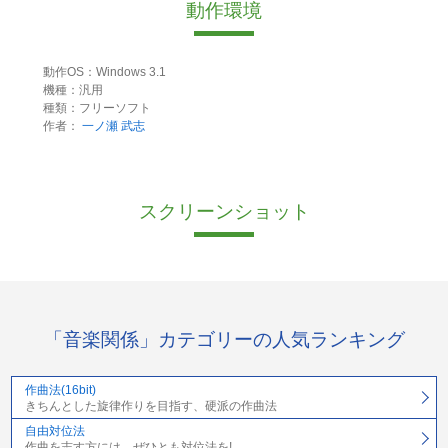
動作環境
動作OS：Windows 3.1
機種：汎用
種類：フリーソフト
作者：
一ノ瀬 武志
スクリーンショット
「音楽関係」カテゴリーの人気ランキング
作曲法(16bit)
きちんとした旋律作りを目指す、硬派の作曲法
自由対位法
作曲を志す方には、ぜひとも対位法を!