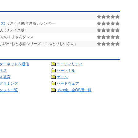
ズ)
うさうさ98年度版カレンダー
ん (リメイク版)
くんのくまさんダンス
」
USA>おとぎ話シリーズ「こぶとりじいさん」
ターネット＆通信
ユーティリティ
ネス
パーソナル
＆教育
ゲーム
グラミング
ハードウェア
ソフト一覧
その他、全OS用一覧