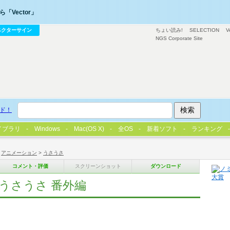
「Vector」
ベクターサイン
ちょい読み!
SELECTION
V
NGS Corporate Site
ド！
イブラリ
Windows
Mac(OS X)
全OS
新着ソフト
ランキング
>
アニメーション
>
うさうさ
コメント・評価
スクリーンショット
ダウンロード
うさうさ 番外編