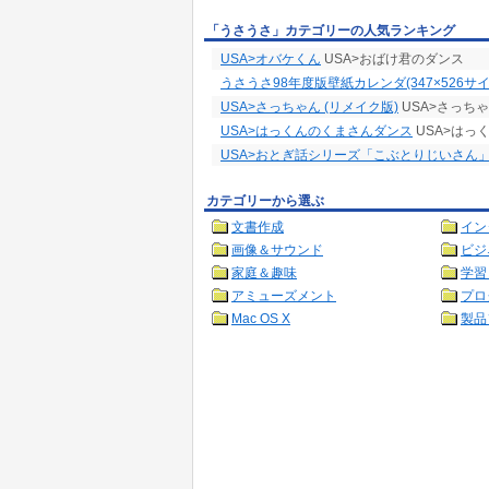
「うさうさ」カテゴリーの人気ランキング
USA>オバケくん
USA>おばけ君のダンス
うさうさ98年度版壁紙カレンダ(347×526サイ
USA>さっちゃん (リメイク版)
USA>さっちゃ
USA>はっくんのくまさんダンス
USA>はっ
USA>おとぎ話シリーズ「こぶとりじいさん
カテゴリーから選ぶ
文書作成
イン
画像＆サウンド
ビジ
家庭＆趣味
学習
アミューズメント
プロ
Mac OS X
製品