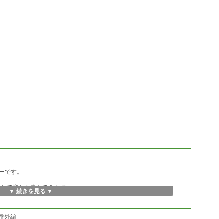
ーです。
造して楽しむ事もできます。
▼ 続きを見る ▼
さらに楽しく使えます。
のＷＡＶが鳴らないという現象があったので修正しました。
 番外編