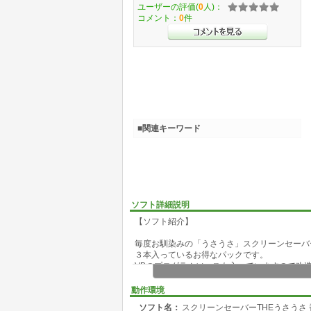
ユーザーの評価(
0
人)：
コメント：
0
件
■関連キーワード
ソフト詳細説明
【ソフト紹介】
毎度お馴染みの「うさうさ」スクリーンセーバ
３本入っているお得なパックです。
VBのプログラムソースも入っていますので改
別途アップしてある音声ファイルと併用すると
動作環境
前バージョンで使用環境によってはオプション
ソフト名：
スクリーンセーバーTHEうさうさ