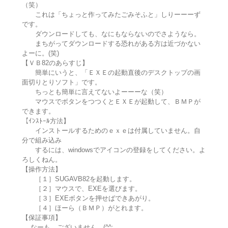
（笑）
これは「ちょっと作ってみたごみそふと」しりーーーず
です。
ダウンロードしても、なにもならないのでさようなら。
まちがってダウンロードする恐れがある方は近づかない
よーに。(笑)
【ＶＢ82のあらすじ】
簡単にいうと、「ＥＸＥの起動直後のデスクトップの画
面切りとりソフト」です。
ちっとも簡単に言えてないよーーーな（笑）
マウスでボタンをつつくとＥＸＥが起動して、ＢＭＰが
できます。
【ｲﾝｽﾄｰﾙ方法】
インストールするためのｅｘｅは付属していません。自
分で組み込み
するには、windowsでアイコンの登録をしてください。よ
ろしくねん。
【操作方法】
［１］SUGAVB82を起動します。
［２］マウスで、EXEを選びます。
［３］EXEボタンを押せばできあがり。
［４］ほーら（ＢＭＰ）がとれます。
【保証事項】
なーも、ございません。(^^;