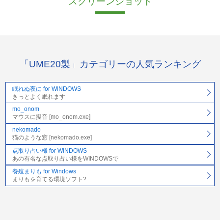
スクリーンショット
「UME20製」カテゴリーの人気ランキング
眠れぬ夜に for WINDOWS
きっとよく眠れます
mo_onom
マウスに擬音 [mo_onom.exe]
nekomado
猫のような窓 [nekomado.exe]
点取り占い様 for WINDOWS
あの有名な点取り占い様をWINDOWSで
養殖まりも for Windows
まりもを育てる環境ソフト?