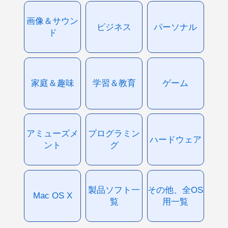
画像＆サウン
ビジネス
パーソナル
ド
家庭＆趣味
学習＆教育
ゲーム
アミューズメ
プログラミン
ハードウェア
ント
グ
製品ソフト一
その他、全OS
Mac OS X
覧
用一覧