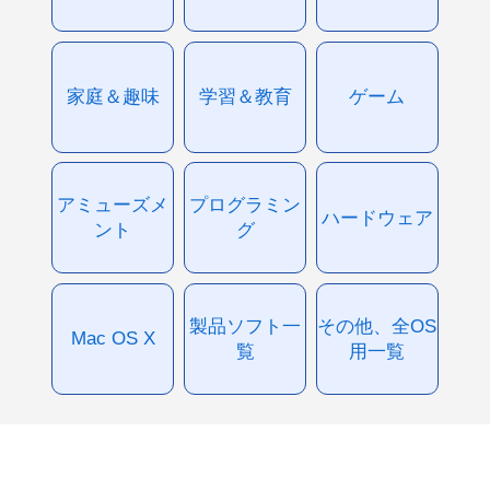
家庭＆趣味
学習＆教育
ゲーム
アミューズメ
プログラミン
ハードウェア
ント
グ
製品ソフト一
その他、全OS
Mac OS X
覧
用一覧