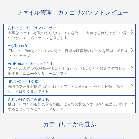
「ファイル管理」カテゴリのソフトレビュー
あれ？どこだっけマルチサーチ
大事なファイルが見つからない、そんな時に！名前は忘れたけど、中身
の分かっているファイルを探します
AnyTrans 8
iPhone、iPadとパソコンの間で、音楽や画像等のデータを簡単に転送＆
バックアップ
FileRenamerSpecific 1.1.1
ファイルの持つ“記号番号”を活かしながら、説明などを加えて名前を変
更する、ユニークなリネームソフト
dINDEX.2 2.13.00
実際のフォルダ構造にかかわらずファイルをわかりやすく分類・管理
し、すばやく参照できる
きれい好きのごみ箱 2.10
独自アイコンの追加表示も可能。ごみ箱の状況をすばやく確認し、操作
することができるユーティリティ
カテゴリーから選ぶ