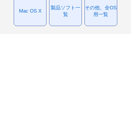
製品ソフト一
その他、全OS
Mac OS X
覧
用一覧