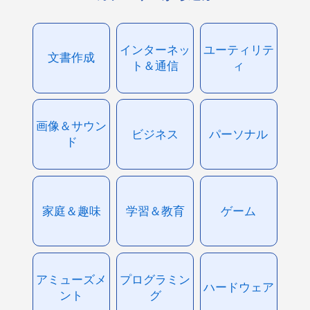
インターネッ
ユーティリテ
文書作成
ト＆通信
ィ
画像＆サウン
ビジネス
パーソナル
ド
家庭＆趣味
学習＆教育
ゲーム
アミューズメ
プログラミン
ハードウェア
ント
グ