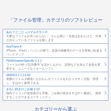
「ファイル管理」カテゴリのソフトレビュー
あれ？どこだっけマルチサーチ
大事なファイルが見つからない、そんな時に！名前は忘れたけど、中身
の分かっているファイルを探します
AnyTrans 8
iPhone、iPadとパソコンの間で、音楽や画像等のデータを簡単に転送＆
バックアップ
FileRenamerSpecific 1.1.1
ファイルの持つ“記号番号”を活かしながら、説明などを加えて名前を変
更する、ユニークなリネームソフト
dINDEX.2 2.13.00
実際のフォルダ構造にかかわらずファイルをわかりやすく分類・管理
し、すばやく参照できる
きれい好きのごみ箱 2.10
独自アイコンの追加表示も可能。ごみ箱の状況をすばやく確認し、操作
することができるユーティリティ
カテゴリーから選ぶ