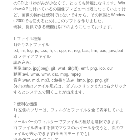
のGDIよりゆがみが少なくて、とっても綺麗になります。Win
dowsXPに付いているの画像プレビューは既になっていますけ
ど、画像の操作は便利ではないですから、その原因とWindow
s2000でも使えるためにこのソフトを作りました。
現状、提供できる機能は以下のようになっております。
1.ファイル種類
1)テキストファイル
txt, ini, log, js, css, h, c, cpp, rc, reg, bas, frm, pas, java,bat
2) メディアファイル
読み込み:
画像:bmp, jpg(jpeg), gif, wmf, tif(tiff), emf, png, ico, cur
動画:avi, wma, wmv, dat, mpg, mpeg
音声:wav, mid, mp3, cda書き込み: bmp, jpg, png, gif
3)その他のファイル形式は、ダブルクリックまたは右クリック
するとシステムで開くことが出来ます。
2.便利な機能
1) 左側のツリーは、フォルダとファイルを全て表示していま
す。
ツールバーのフィルターでファイルの種類を選択できます。
2) ファイル表示する側でマウスのホイールを使うと、次のフ
ァイルが表示できます(全画面モードでも)。
3) 画像ファイルについて