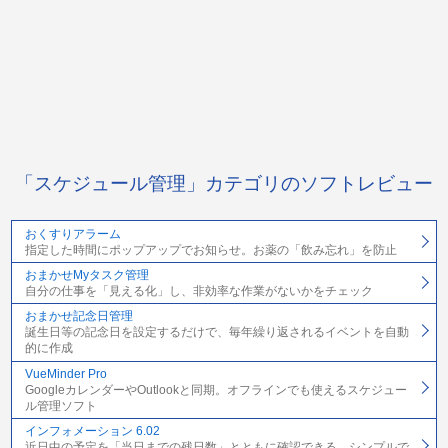
「スケジュール管理」カテゴリのソフトレビュー
おくすりアラーム
指定した時間にポップアップでお知らせ。お薬の「飲み忘れ」を防止
おまかせMyタスク管理
自分の仕事を「見える化」し、非効率な作業がないかをチェック
おまかせ記念日管理
誕生日等の記念日を設定するだけで、毎年繰り返されるイベントを自動
的に作成
VueMinder Pro
GoogleカレンダーやOutlookと同期。オフラインでも使えるスケジュー
ル管理ソフト
インフォメーション 6.02
近日中の予定を「当日までの残日数」とともに確認できる、シンプルで