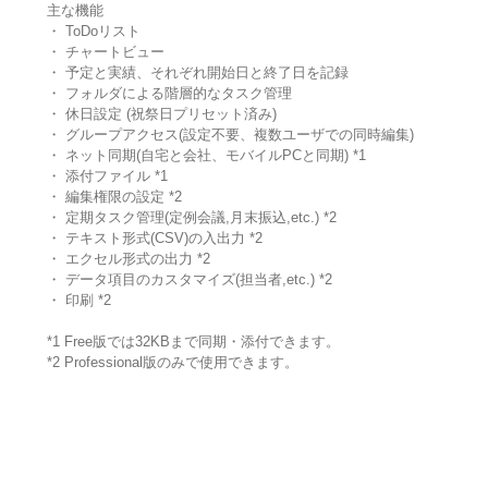
主な機能
・ ToDoリスト
・ チャートビュー
・ 予定と実績、それぞれ開始日と終了日を記録
・ フォルダによる階層的なタスク管理
・ 休日設定 (祝祭日プリセット済み)
・ グループアクセス(設定不要、複数ユーザでの同時編集)
・ ネット同期(自宅と会社、モバイルPCと同期) *1
・ 添付ファイル *1
・ 編集権限の設定 *2
・ 定期タスク管理(定例会議,月末振込,etc.) *2
・ テキスト形式(CSV)の入出力 *2
・ エクセル形式の出力 *2
・ データ項目のカスタマイズ(担当者,etc.) *2
・ 印刷 *2
*1 Free版では32KBまで同期・添付できます。
*2 Professional版のみで使用できます。