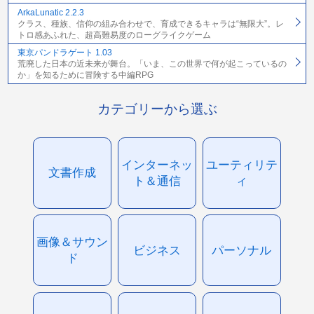
ArkaLunatic 2.2.3
クラス、種族、信仰の組み合わせで、育成できるキャラは“無限大”。レ
トロ感あふれた、超高難易度のローグライクゲーム
東京パンドラゲート 1.03
荒廃した日本の近未来が舞台。「いま、この世界で何が起こっているの
か」を知るために冒険する中編RPG
カテゴリーから選ぶ
インターネッ
ユーティリテ
文書作成
ト＆通信
ィ
画像＆サウン
ビジネス
パーソナル
ド