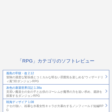
「RPG」カテゴリのソフトレビュー
孤島の牢獄・改 2.12
冒険の適度な緊張感とコミカルな明るい雰囲気を楽しめる“ウィザードリ
ィ風”3DダンジョンRPG
灰色の衰退世界日記 1.38a
見習い魔道士の女の子とお供のゴーレムが魔導の力を追い求め、遺跡を
探索するダンジョンRPG
戦海ディザイア 1.08
クセの強い、凶暴な水着女性キャラが大暴れするノンフィールド短編RP
G