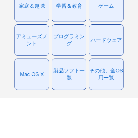
家庭＆趣味
学習＆教育
ゲーム
アミューズメ
プログラミン
ハードウェア
ント
グ
製品ソフト一
その他、全OS
Mac OS X
覧
用一覧