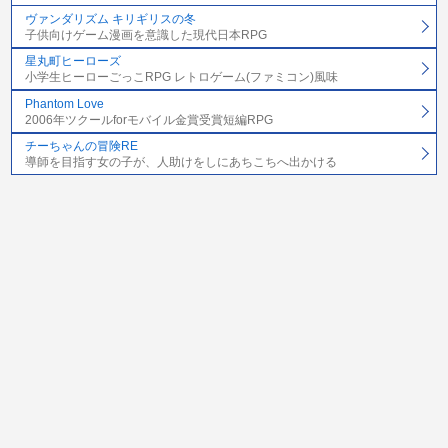
ヴァンダリズム キリギリスの冬
子供向けゲーム漫画を意識した現代日本RPG
星丸町ヒーローズ
小学生ヒーローごっこRPG レトロゲーム(ファミコン)風味
Phantom Love
2006年ツクールforモバイル金賞受賞短編RPG
チーちゃんの冒険RE
導師を目指す女の子が、人助けをしにあちこちへ出かける