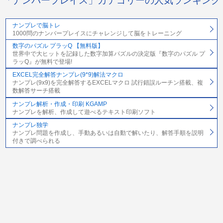
「ナンバープレイス」カテゴリーの人気ランキング
ナンプレで脳トレ
1000問のナンバープレイスにチャレンジして脳をトレーニング
数字のパズル プラッQ 【無料版】
世界中で大ヒットを記録した数字加算パズルの決定版『数字のパズル プ
ラッQ』が無料で登場!
EXCEL完全解答ナンプレ(9*9)解法マクロ
ナンプレ(9x9)を完全解答するEXCELマクロ 試行錯誤ルーチン搭載、複
数解答サーチ搭載
ナンプレ解析・作成・印刷 KGAMP
ナンプレを解析、作成して遊べるテキスト印刷ソフト
ナンプレ独学
ナンプレ問題を作成し、手動あるいは自動で解いたり、解答手順を説明
付きで調べられる