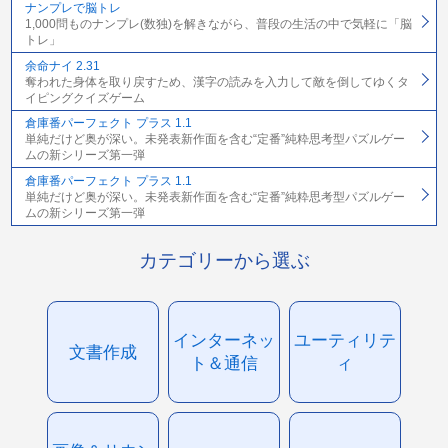
ナンプレで脳トレ
1,000問ものナンプレ(数独)を解きながら、普段の生活の中で気軽に「脳
トレ」
余命ナイ 2.31
奪われた身体を取り戻すため、漢字の読みを入力して敵を倒してゆくタ
イピングクイズゲーム
倉庫番パーフェクト プラス 1.1
単純だけど奥が深い。未発表新作面を含む“定番”純粋思考型パズルゲー
ムの新シリーズ第一弾
倉庫番パーフェクト プラス 1.1
単純だけど奥が深い。未発表新作面を含む“定番”純粋思考型パズルゲー
ムの新シリーズ第一弾
カテゴリーから選ぶ
インターネッ
ユーティリテ
文書作成
ト＆通信
ィ