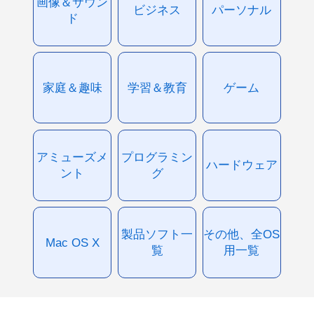
画像＆サウン
ビジネス
パーソナル
ド
家庭＆趣味
学習＆教育
ゲーム
アミューズメ
プログラミン
ハードウェア
ント
グ
製品ソフト一
その他、全OS
Mac OS X
覧
用一覧