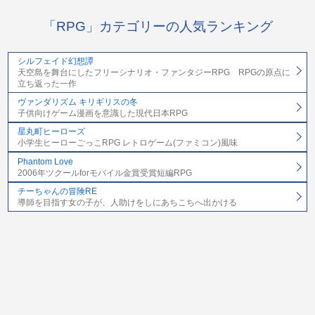
「RPG」カテゴリーの人気ランキング
シルフェイド幻想譚
天空島を舞台にしたフリーシナリオ・ファンタジーRPG RPGの原点に
立ち返った一作
ヴァンダリズム キリギリスの冬
子供向けゲーム漫画を意識した現代日本RPG
星丸町ヒーローズ
小学生ヒーローごっこRPG レトロゲーム(ファミコン)風味
Phantom Love
2006年ツクールforモバイル金賞受賞短編RPG
チーちゃんの冒険RE
導師を目指す女の子が、人助けをしにあちこちへ出かける