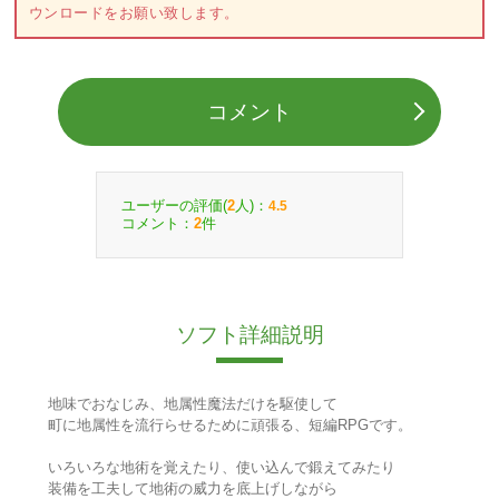
ウンロードをお願い致します。
コメント
ユーザーの評価(
人)：
2
4.5
コメント：
件
2
ソフト詳細説明
地味でおなじみ、地属性魔法だけを駆使して
町に地属性を流行らせるために頑張る、短編RPGです。
いろいろな地術を覚えたり、使い込んで鍛えてみたり
装備を工夫して地術の威力を底上げしながら