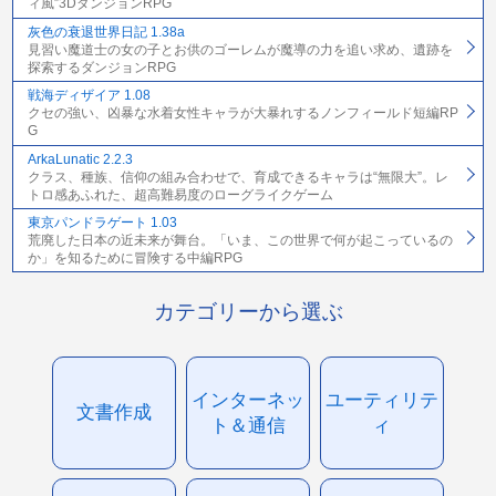
ィ風”3DダンジョンRPG
灰色の衰退世界日記 1.38a
見習い魔道士の女の子とお供のゴーレムが魔導の力を追い求め、遺跡を
探索するダンジョンRPG
戦海ディザイア 1.08
クセの強い、凶暴な水着女性キャラが大暴れするノンフィールド短編RP
G
ArkaLunatic 2.2.3
クラス、種族、信仰の組み合わせで、育成できるキャラは“無限大”。レ
トロ感あふれた、超高難易度のローグライクゲーム
東京パンドラゲート 1.03
荒廃した日本の近未来が舞台。「いま、この世界で何が起こっているの
か」を知るために冒険する中編RPG
カテゴリーから選ぶ
インターネッ
ユーティリテ
文書作成
ト＆通信
ィ