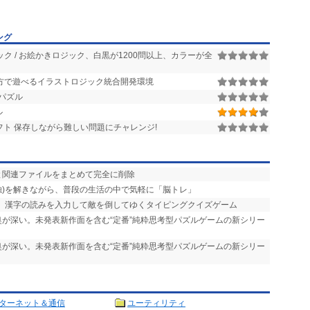
ング
ック / お絵かきロジック、白黒が1200問以上、カラーが全
方で遊べるイラストロジック統合開発環境
パズル
ル
ト 保存しながら難しい問題にチャレンジ!
と関連ファイルをまとめて完全に削除
(数独)を解きながら、普段の生活の中で気軽に「脳トレ」
め、漢字の読みを入力して敵を倒してゆくタイピングクイズゲーム
奥が深い。未発表新作面を含む“定番”純粋思考型パズルゲームの新シリー
奥が深い。未発表新作面を含む“定番”純粋思考型パズルゲームの新シリー
ターネット＆通信
ユーティリティ