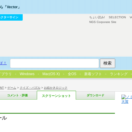
「Vector」
ベクターサイン
ちょい読み!
SELECTION
V
NGS Corporate Site
ド！
イブラリ
Windows
Mac(OS X)
全OS
新着ソフト
ランキング
/NT
>
ゲーム
>
クイズ・パズル
>
お絵かきロジック
コメント・評価
ダウンロード
スクリーンショット
ール