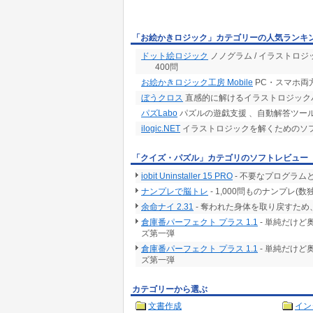
「お絵かきロジック」カテゴリーの人気ランキ
ドット絵ロジック
ノノグラム / イラストロジ
400問
お絵かきロジック工房 Mobile
PC・スマホ両
ぼうクロス
直感的に解けるイラストロジック
パズLabo
パズルの遊戯支援 、自動解答ツー
ilogic.NET
イラストロジックを解くためのソフ
「クイズ・パズル」カテゴリのソフトレビュー
iobit Uninstaller 15 PRO
- 不要なプログラム
ナンプレで脳トレ
- 1,000問ものナンプレ
余命ナイ 2.31
- 奪われた身体を取り戻すた
倉庫番パーフェクト プラス 1.1
- 単純だけど
ズ第一弾
倉庫番パーフェクト プラス 1.1
- 単純だけど
ズ第一弾
カテゴリーから選ぶ
文書作成
イン