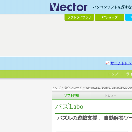
パソコンソフトを探すなら
ソフトライブラリ
PCショップ
サーチトレン
トップ
ラ
トップ
>
ダウンロード
>
Windows11/10/8/7/Vista/XP/2000
ソフト詳細
レビュー
パズLabo
パズルの遊戯支援 、自動解答ツ