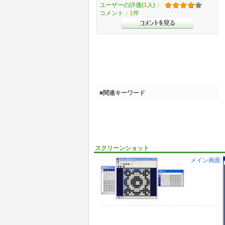
ユーザーの評価(
1
人)：
コメント：
1
件
■関連キーワード
スクリーンショット
メイン画面