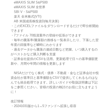
eMAXIS SLIM S&P500
eMAXIS SLIM 全世界
SBI V・S&P500
楽天 全米株式(VTI)
AB 米国成長株投資D(毎月決算)
・このEXCELファイルをダウンロードするだけで即分析開始
できます
・7ファイル 70投資案件の登録や拡張ができます
・毎年の騰落率/騰落額の推移を一覧表示したり、下落した翌
年度の回復率など瞬時にわかります
・過去データから騰落の連続日数など把握。いつ購入するの
がベストかなど購入判断を支援
・証券会社提供のCSVを活用。更新処理で日々の基準価額更
新や、月間や年間の情報を更新します
NISAだけでなく株式・債券・不動産・金など証券会社や投
資会社が基準日と基準価額をCSVで提供してくれるものはな
んでも統合処理できます。詳しいガイドや取扱説明書は下記
をご参照ください。皆様の投資の検討のお役に立ちますよう
に！
改訂情報
・20241031版から1→5ファンドへ拡張し収容