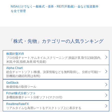
NISAだけでなく一般株式・債券・REIT(不動産)・金など投資案件
を全て管理
「株式・先物」カテゴリーの人気ランキング
株羅針盤XVII
プロ仕様チャート,サムネイル,スクリーニング,損益計算,取引記録(国内,
米国,中国,指標,為替,暗号資産)
Alpha Chart
総合チャートソフト/株価、決算情報などを無料取得し、分析が可能(一
部機能の継続利用は有料)
GetStock
株価情報の取得ツール
Fchart株式分析ソフト
多機能株価チャート分析ソフト(マクロ付)
RealtimeRateFX
リアルタイムな為替レートをデスクトップ上に表示する