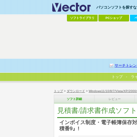
パソコンソフトを探すなら
ソフトライブラリ
PCショップ
サーチトレン
トップ
ラ
トップ
>
ダウンロード
>
Windows11/10/8/7/Vista/XP/2000
ソフト詳細
レビュー
見積書/請求書作成ソフト
インボイス制度・電子帳簿保存対応
積番9』!