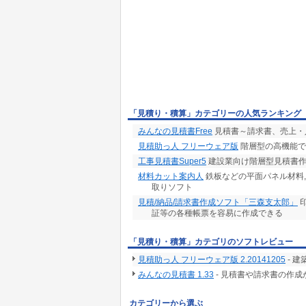
「見積り・積算」カテゴリーの人気ランキング
みんなの見積書Free
見積書～請求書、売上・
見積助っ人 フリーウェア版
階層型の高機能で
工事見積書Super5
建設業向け階層型見積書作成
材料カット案内人
鉄板などの平面パネル材料
取りソフト
見積/納品/請求書作成ソフト「三森支太郎」
印
証等の各種帳票を容易に作成できる
「見積り・積算」カテゴリのソフトレビュー
見積助っ人 フリーウェア版 2.20141205
- 
みんなの見積書 1.33
- 見積書や請求書の作
カテゴリーから選ぶ