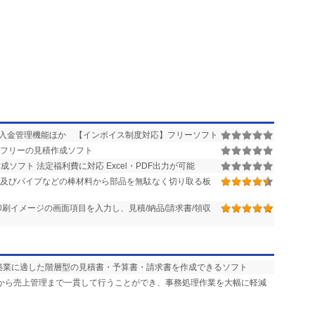
入金管理機能ほか 【インボイス制度対応】フリーソフト
フリーの見積作成ソフト
ソフト 法定福利費に対応 Excel・PDF出力が可能
,及びパイプなどの棒材料から部品を無駄なく切り取る板
刷イメージの画面項目を入力し、見積/納品/請求書/領収
建築業に適した階層型の見積書・予算書・請求書を作成できるソフト
成から売上管理まで一貫して行うことができ、事務処理作業を大幅に軽減