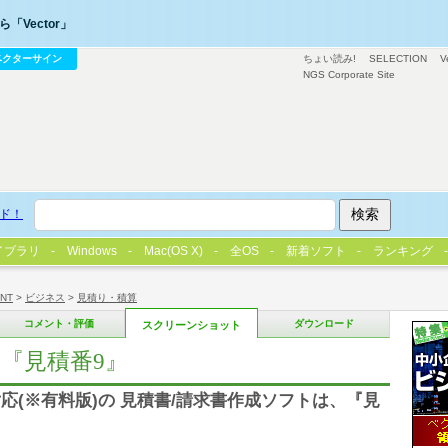
「Vector」
ベクターサイン
ちょい読み!
SELECTION
V
NGS Corporate Site
ド！
イブラリ
Windows
Mac(OS X)
全OS
新着ソフト
ランキング
/NT
>
ビジネス
>
見積り・積算
コメント・評価
ダウンロード
スクリーンショット
『見積番9』
(※有料版)の 見積書/請求書作成ソフトは、『見