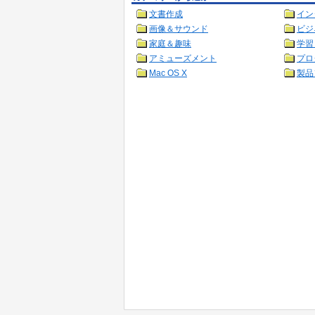
文書作成
イン
画像＆サウンド
ビジ
家庭＆趣味
学習
アミューズメント
プロ
Mac OS X
製品