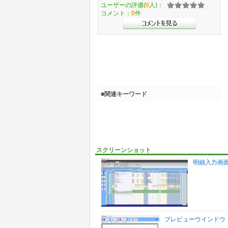
ユーザーの評価(
0
人)：
コメント：
0
件
■関連キーワード
スクリーンショット
明細入力画
プレビューウインドウ