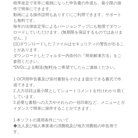
税率改定で非常に複雑になった申告書の作成も、最小限の操
作で簡単にできます。
動画による操作説明もありすぐにご利用できます。サポート
も無料です。
毎年の法律改定等によるバージョンアップにも無償でダウン
ロードしていただけます。(無期限を保証するものではありま
せん。)
(注)ダウンロードしたファイルはセキュリティの警告が出るこ
とがあります。
ダウンロードしたフォルダー内添付の『簡単解凍方法』をご
参照ください。
*DVDによる郵送(無料)をご希望でしたらご連絡ください。
1.OCR用申告書及び添付書類をそのまま提出できる書式で作
成できます。
2.入力項目は最小限としてショートコメントを付けわかり易く
しています。
3.必要な書類への入力やそれらの一括印刷など、メニューとガ
イダンスで簡単に操作することができます。
1.本ソフトの適用条件について
◆法人及び個人事業者の消費税及び地方消費税の申告用で
す。