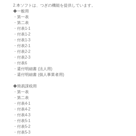
2.本ソフトは、つぎの機能を提供しています。
◆一般用
・第一表
・第二表
・付表1-1
・付表1-2
・付表1-3
・付表2-1
・付表2-2
・付表2-3
・付表6
・還付明細書 (法人用)
・還付明細書 (個人事業者用)
◆簡易課税用
・第一表
・第二表
・付表4-1
・付表4-2
・付表4-3
・付表5-1
・付表5-2
・付表5-3