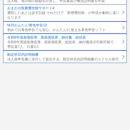
法人税、地方税の税額を計算し、申告書及び概況説明書を作成
おまかせ医療費控除サポート4
通院したあとは必ず記録 それだけで「医療費控除」の申請が劇的に楽に
なります
MJSかんたん!青色申告10
初めての青色申告でも安心、かんたん!に使える青色申告ソフト
令和8年源泉徴収簿、源泉徴収票、納付書、総括表
令和8年用源泉徴収簿、源泉徴収票、総括表、納付書表示印刷可能で、
専従者7人、日雇3人
勘定科目内訳明細書
法人税申告書に添付して提出する、勘定科目内訳明細書のエクセル様式