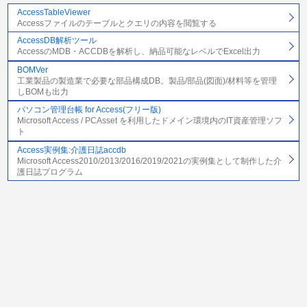
AccessTableViewer
Accessファイルのテーブルとクエリの内容を閲覧する
AccessDB解析ツール
AccessのMDB・ACCDBを解析し、納品可能なレベルでExcel出力
BOMVer
工業製品の製造業で必要な部品構成DB。製品/部品(図面)/材料等を管理
しBOMも出力
パソコン管理台帳 for Access(フリー版)
Microsoft Access / PCAsset を利用したドメイン環境内のIT資産管理ソフ
ト
Access実例集:介護日誌accdb
Microsoft Access2010/2013/2016/2019/2021の実例集として制作した介
護日誌プログラム