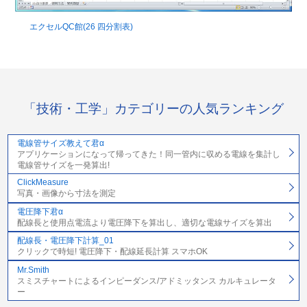
エクセルQC館(26 四分割表)
「技術・工学」カテゴリーの人気ランキング
電線管サイズ教えて君α
アプリケーションになって帰ってきた！同一管内に収める電線を集計し
電線管サイズを一発算出!
ClickMeasure
写真・画像から寸法を測定
電圧降下君α
配線長と使用点電流より電圧降下を算出し、適切な電線サイズを算出
配線長・電圧降下計算_01
クリックで時短! 電圧降下・配線延長計算 スマホOK
Mr.Smith
スミスチャートによるインピーダンス/アドミッタンス カルキュレータ
ー