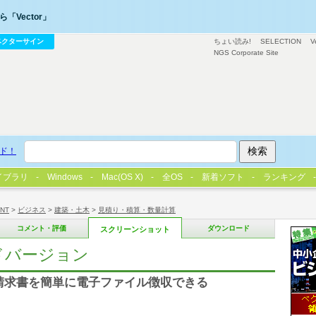
「Vector」
ベクターサイン
ちょい読み!
SELECTION
V
NGS Corporate Site
ド！
イブラリ
Windows
Mac(OS X)
全OS
新着ソフト
ランキング
/NT
>
ビジネス
>
建築・土木
>
見積り・積算・数量計算
コメント・評価
ダウンロード
スクリーンショット
ードバージョン
請求書を簡単に電子ファイル徴収できる