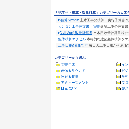
「見積り・積算・数量計算」カテゴリーの人気
fs積算System
土木工事の積算・実行予算書作
カンタン工事注文書・請書
建築工事の注文書
(CivilMan) 数量計算書
土木用数量計算書統合
躯体積算エクセル
本格的な建築躯体積算をエク
工事日報&原価管理
毎日の工事日報から原価
カテゴリーから選ぶ
文書作成
イン
画像＆サウンド
ビジ
家庭＆趣味
学習
アミューズメント
プロ
Mac OS X
製品