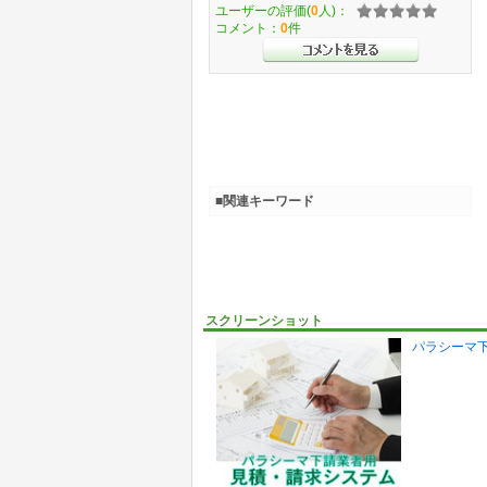
ユーザーの評価(
0
人)：
コメント：
0
件
■関連キーワード
スクリーンショット
パラシーマ