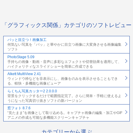
「グラフィックス関係」カテゴリのソフトレビュー
パッと目立つ！画像加工
何気ない写真を「パッ」と華やかに目立つ画像に大変身させる画像編集
ソフト
PhotoStage 5.09
手持ちの画像・動画・音声に多彩なエフェクトや切替効果を適用して、
ハイクォリティなスライドショーを簡単に作成できる
Alkett MultiView 2.41
ウィンドウ枠などを非表示にし、画像をのみを表示させることもでき
る、軽快・多機能な画像ビューア
らくちん写真カッター2 2.0.0.0
背景をクリックするだけで範囲指定完了。さらに簡単・手軽に使えるよ
うになった写真切り抜きソフトの新バージョン
窓フォト 8.7.6
“見たまま”を画像として取り込める。キャプチャ画像の編集・加工やGIF
アニメの作成も可能な多機能スクリーンキャプチャ
カテゴリーから選ぶ