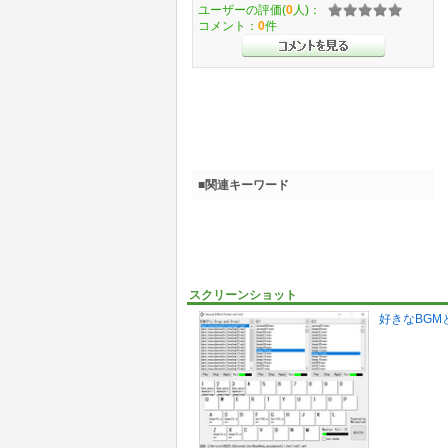
ユーザーの評価(
0
人)：
コメント：
0
件
■関連キーワード
スクリーンショット
好きなBGM