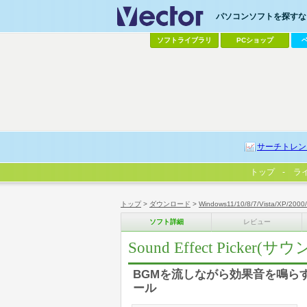
パソコンソフトを探すなら
ソフトライブラリ
PCショップ
サーチトレン
トップ
ラ
トップ
>
ダウンロード
>
Windows11/10/8/7/Vista/XP/2000
ソフト詳細
レビュー
Sound Effect Pick
BGMを流しながら効果音を鳴ら
ール