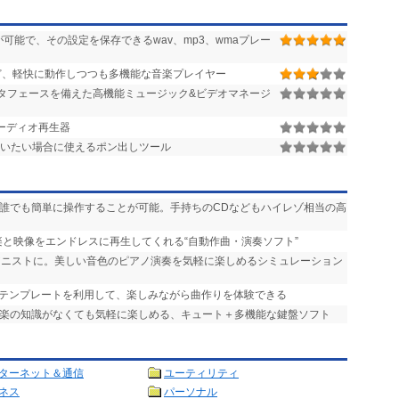
可能で、その設定を保存できるwav、mp3、wmaプレー
ど、軽快に動作しつつも多機能な音楽プレイヤー
インタフェースを備えた高機能ミュージック&ビデオマネージ
ーディオ再生器
行いたい場合に使えるポン出しツール
、誰でも簡単に操作することが可能。手持ちのCDなどもハイレゾ相当の高
楽と映像をエンドレスに再生してくれる“自動作曲・演奏ソフト”
ピアニストに。美しい音色のピアノ演奏を気軽に楽しめるシミュレーション
なテンプレートを利用して、楽しみながら曲作りを体験できる
 音楽の知識がなくても気軽に楽しめる、キュート＋多機能な鍵盤ソフト
ターネット＆通信
ユーティリティ
ネス
パーソナル