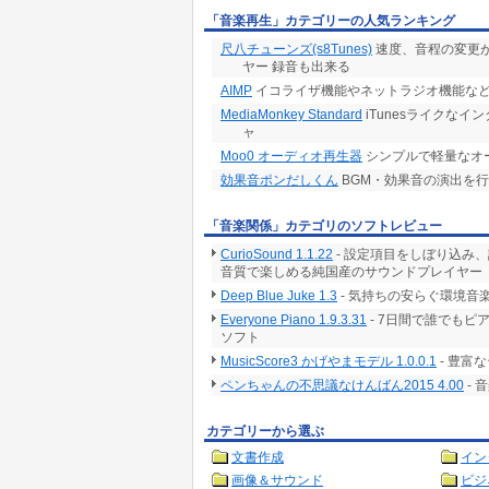
「音楽再生」カテゴリーの人気ランキング
尺八チューンズ(s8Tunes)
速度、音程の変更が
ヤー 録音も出来る
AIMP
イコライザ機能やネットラジオ機能な
MediaMonkey Standard
iTunesライクな
ャ
Moo0 オーディオ再生器
シンプルで軽量なオ
効果音ポンだしくん
BGM・効果音の演出を
「音楽関係」カテゴリのソフトレビュー
CurioSound 1.1.22
- 設定項目をしぼり込み
音質で楽しめる純国産のサウンドプレイヤー
Deep Blue Juke 1.3
- 気持ちの安らぐ環境音
Everyone Piano 1.9.3.31
- 7日間で誰でも
ソフト
MusicScore3 かげやまモデル 1.0.0.1
- 豊富
ペンちゃんの不思議なけんばん2015 4.00
-
カテゴリーから選ぶ
文書作成
イン
画像＆サウンド
ビジ