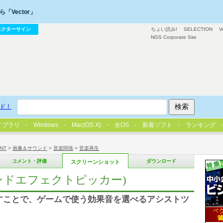
「Vector」
ベクターサイン
ちょい読み!
SELECTION
V
NGS Corporate Site
ド！
イブラリ
Windows
Mac(OS X)
全OS
新着ソフト
ランキング
/NT
>
画像＆サウンド
>
音楽関係
>
音楽再生
コメント・評価
ダウンロード
スクリーンショット
er(サウンドエフェクトピッカー)
すことで、ゲームで使う効果音を選べるアシストツ