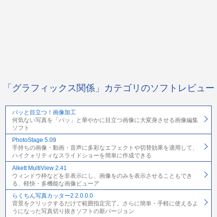
「グラフィックス関係」カテゴリのソフトレビュー
パッと目立つ！画像加工
何気ない写真を「パッ」と華やかに目立つ画像に大変身させる画像編集
ソフト
PhotoStage 5.09
手持ちの画像・動画・音声に多彩なエフェクトや切替効果を適用して、
ハイクォリティなスライドショーを簡単に作成できる
Alkett MultiView 2.41
ウィンドウ枠などを非表示にし、画像をのみを表示させることもでき
る、軽快・多機能な画像ビューア
らくちん写真カッター2 2.0.0.0
背景をクリックするだけで範囲指定完了。さらに簡単・手軽に使えるよ
うになった写真切り抜きソフトの新バージョン