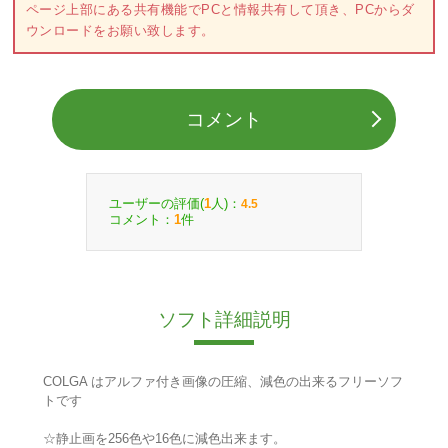
ページ上部にある共有機能でPCと情報共有して頂き、PCからダ
ウンロードをお願い致します。
コメント
ユーザーの評価(
人)：
1
4.5
コメント：
件
1
ソフト詳細説明
COLGA はアルファ付き画像の圧縮、減色の出来るフリーソフ
トです
☆静止画を256色や16色に減色出来ます。