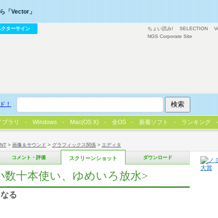
「Vector」
ベクターサイン
ちょい読み!
SELECTION
V
NGS Corporate Site
ド！
イブラリ
Windows
Mac(OS X)
全OS
新着ソフト
ランキング
/NT
>
画像＆サウンド
>
グラフィックス関係
>
エディタ
コメント・評価
ダウンロード
スクリーンショット
小数十本使い、ゆめいろ放水>
になる