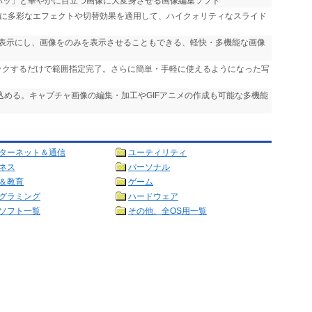
「パッ」と華やかに目立つ画像に大変身させる画像編集ソフト
声に多彩なエフェクトや切替効果を適用して、ハイクォリティなスライド
非表示にし、画像をのみを表示させることもできる、軽快・多機能な画像
リックするだけで範囲指定完了。さらに簡単・手軽に使えるようになった写
り込める。キャプチャ画像の編集・加工やGIFアニメの作成も可能な多機能
ターネット＆通信
ユーティリティ
ネス
パーソナル
＆教育
ゲーム
グラミング
ハードウェア
ソフト一覧
その他、全OS用一覧