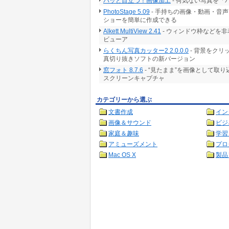
パッと目立つ！画像加工
- 何気ない写真を
PhotoStage 5.09
- 手持ちの画像・動画・音
ショーを簡単に作成できる
Alkett MultiView 2.41
- ウィンドウ枠などを
ビューア
らくちん写真カッター2 2.0.0.0
- 背景をク
真切り抜きソフトの新バージョン
窓フォト 8.7.6
- “見たまま”を画像として取
スクリーンキャプチャ
カテゴリーから選ぶ
文書作成
イン
画像＆サウンド
ビジ
家庭＆趣味
学習
アミューズメント
プロ
Mac OS X
製品