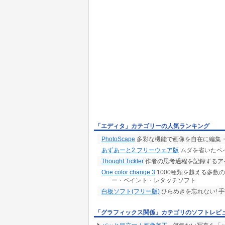
「エディタ」カテゴリーの人気ランキング
PhotoScape
多彩な機能で画像を自在に編集
あずあーと2 フリーウェア版
ムダを省いたペ
Thought Tickler
作者の思考過程を記録するア
One color change 3
1000種類を越える多数
ー・ペイント・レタッチソフト
白板ソフト(フリー版)
ひらめきを忘れない! 
「グラフィックス関係」カテゴリのソフトレビ