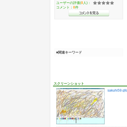
ユーザーの評価(
0
人)：
コメント：
0
件
■関連キーワード
スクリーンショット
sakuhi59.qf