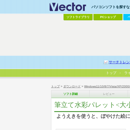
パソコンソフトを探すなら
ソフトライブラリ
PCショップ
サーチトレン
トップ
ラ
トップ
>
ダウンロード
>
Windows11/10/8/7/Vista/XP/2000
ソフト詳細
レビュー
筆立て水彩パレット<大
ようえきを使うと、ぼやけた絵