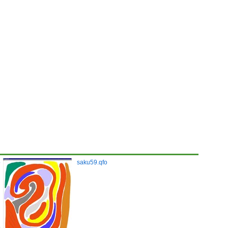
o
saku59.qfo