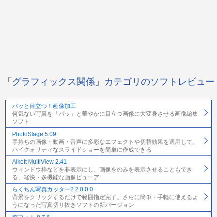
「グラフィックス関係」カテゴリのソフトレビュー
パッと目立つ！画像加工
何気ない写真を「パッ」と華やかに目立つ画像に大変身させる画像編集
ソフト
PhotoStage 5.09
手持ちの画像・動画・音声に多彩なエフェクトや切替効果を適用して、
ハイクォリティなスライドショーを簡単に作成できる
Alkett MultiView 2.41
ウィンドウ枠などを非表示にし、画像をのみを表示させることもでき
る、軽快・多機能な画像ビューア
らくちん写真カッター2 2.0.0.0
背景をクリックするだけで範囲指定完了。さらに簡単・手軽に使えるよ
うになった写真切り抜きソフトの新バージョン