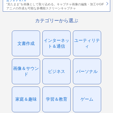
窓フォト 8.7.6
“見たまま”を画像として取り込める。キャプチャ画像の編集・加工やGIF
アニメの作成も可能な多機能スクリーンキャプチャ
カテゴリーから選ぶ
インターネッ
ユーティリテ
文書作成
ト＆通信
ィ
画像＆サウン
ビジネス
パーソナル
ド
家庭＆趣味
学習＆教育
ゲーム