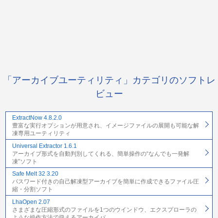
「アーカイブユーティリティ」カテゴリのソフトレ
ビュー
ExtractNow 4.8.2.0
豊富な実行オプションが用意され、イメージファイルの展開も可能な解
凍専用ユーティリティ
Universal Extractor 1.6.1
アーカイブ形式を自動判別してくれる、簡単操作の“なんでも一発解
凍”ソフト
Safe Melt 32 3.20
パスワード付きの自己解凍型アーカイブを簡単に作成できるファイル圧
縮・分割ソフト
LhaOpen 2.07
さまざまな圧縮形式のファイルを1つのウインドウ、エクスプローラの
ような操作方法で扱えるアーカイバ