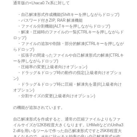
通常版の+Lhaca0.7x系に対して
・自己解凍形式作成機能(Shiftキーを押しながらドロップ)
・パスワード付きZIP, RAR 解凍機能
・ファイル分割機能(ALTキーを押しながらドロップ)
・解凍・圧縮時のファイルの一覧(CTRLキーを押しながらド
ロップ)
・ファイルの追加や削除・部分的解凍(CTRLキーを押しなが
らドロップ)
・拡張子の間違ったファイルや自己解凍形式の解凍(CTRLキ
ーを押しながらドロップ)
・圧縮率の変更(上級者向けオプション)
・ドラッグ＆ドロップ時の動作の指定(上級者向けオプショ
ン)
・ドラッグ＆ドロップ時に圧縮・解凍先を選択(上級者向け
オプション)
・分割サイズの変更(上級者向けオプション)
の機能が追加されています。
自己解凍形式を作成すると、通常の圧縮ファイルよりもファ
イルサイズが12KB程度大きくなります。LHMeltなどのUnlha3
2.dllを用いるツールで作った自己解凍形式ですと25KB程度大
きくなるので、それに比べると効率の良い自己解凍形式が作