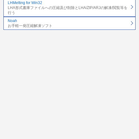
LHMelting for Win32
LHA形式書庫ファイルへの圧縮及び削除とLHA/ZIP/ARJの解凍/閲覧等を
行う
Noah
お手軽一発圧縮解凍ソフト