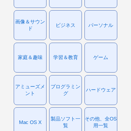
画像＆サウン
ビジネス
パーソナル
ド
家庭＆趣味
学習＆教育
ゲーム
アミューズメ
プログラミン
ハードウェア
ント
グ
製品ソフト一
その他、全OS
Mac OS X
覧
用一覧