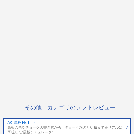
「その他」カテゴリのソフトレビュー
AKI 黒板 Nx 1.50
黒板の色やチョークの書き味から、チョーク粉のたい積までをリアルに
再現した“黒板シミュレータ”