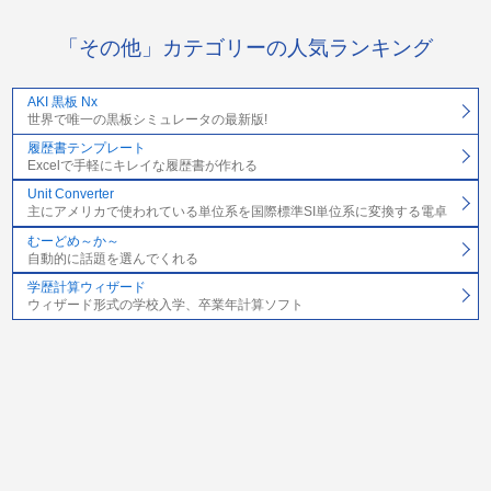
「その他」カテゴリーの人気ランキング
AKI 黒板 Nx
世界で唯一の黒板シミュレータの最新版!
履歴書テンプレート
Excelで手軽にキレイな履歴書が作れる
Unit Converter
主にアメリカで使われている単位系を国際標準SI単位系に変換する電卓
むーどめ～か～
自動的に話題を選んでくれる
学歴計算ウィザード
ウィザード形式の学校入学、卒業年計算ソフト