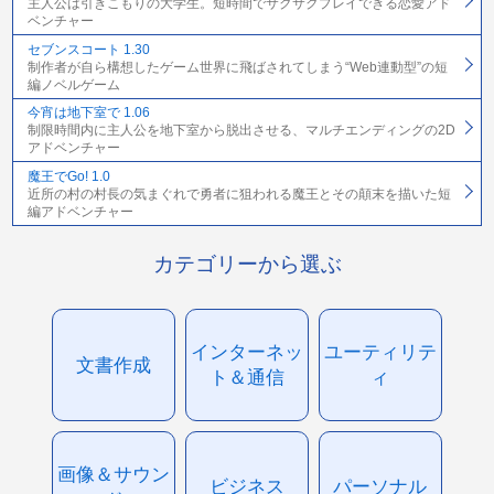
主人公は引きこもりの大学生。短時間でサクサクプレイできる恋愛アド
ベンチャー
セブンスコート 1.30
制作者が自ら構想したゲーム世界に飛ばされてしまう“Web連動型”の短
編ノベルゲーム
今宵は地下室で 1.06
制限時間内に主人公を地下室から脱出させる、マルチエンディングの2D
アドベンチャー
魔王でGo! 1.0
近所の村の村長の気まぐれで勇者に狙われる魔王とその顛末を描いた短
編アドベンチャー
カテゴリーから選ぶ
インターネッ
ユーティリテ
文書作成
ト＆通信
ィ
画像＆サウン
ビジネス
パーソナル