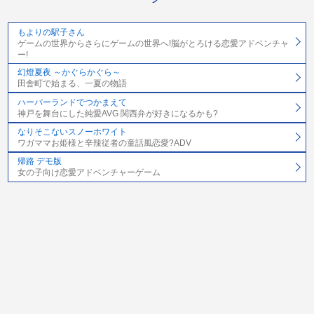
もよりの駅子さん
ゲームの世界からさらにゲームの世界へ!脳がとろける恋愛アドベンチャ
ー!
幻燈夏夜 ～かぐらかぐら～
田舎町で始まる、一夏の物語
ハーバーランドでつかまえて
神戸を舞台にした純愛AVG 関西弁が好きになるかも?
なりそこないスノーホワイト
ワガママお姫様と辛辣従者の童話風恋愛?ADV
帰路 デモ版
女の子向け恋愛アドベンチャーゲーム