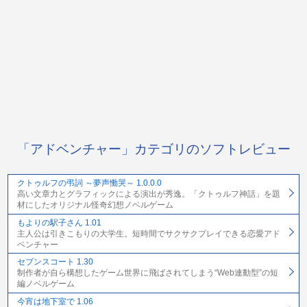
「アドベンチャー」カテゴリのソフトレビュー
クトゥルフの弔詞 ～夢声慟哭～ 1.0.0.0
高い文章力とグラフィックによる演出が秀逸。「クトゥルフ神話」を題
材にしたオリジナル怪奇幻想ノベルゲーム
もよりの駅子さん 1.01
主人公は引きこもりの大学生。短時間でサクサクプレイできる恋愛アド
ベンチャー
セブンスコート 1.30
制作者が自ら構想したゲーム世界に飛ばされてしまう“Web連動型”の短
編ノベルゲーム
今宵は地下室で 1.06