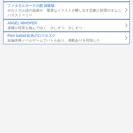
ファタモルガーナの館 体験版
ポルトガル語の楽曲や、重厚なイラストが醸し出す悲劇と絶望のオムニ
バスストーリー
ANGEL WHISPER
虚構が現実を蝕んでゆく…少しずつ、少しずつ…
Rain ballad 虹色のロマネスク
短編本格ノベルゲームでバトルあり、感動ありを目指した