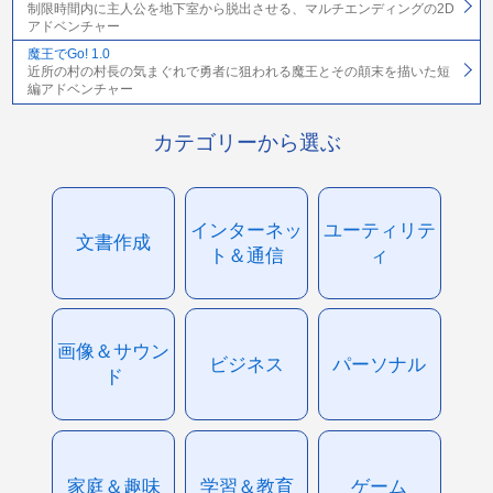
制限時間内に主人公を地下室から脱出させる、マルチエンディングの2D
アドベンチャー
魔王でGo! 1.0
近所の村の村長の気まぐれで勇者に狙われる魔王とその顛末を描いた短
編アドベンチャー
カテゴリーから選ぶ
インターネッ
ユーティリテ
文書作成
ト＆通信
ィ
画像＆サウン
ビジネス
パーソナル
ド
家庭＆趣味
学習＆教育
ゲーム