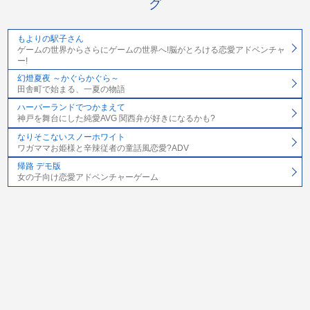
グ
もよりの駅子さん
ゲームの世界からさらにゲームの世界へ!脳がとろける恋愛アドベンチャ
ー!
幻燈夏夜 ～かぐらかぐら～
田舎町で始まる、一夏の物語
ハーバーランドでつかまえて
神戸を舞台にした純愛AVG 関西弁が好きになるかも?
なりそこないスノーホワイト
ワガママお姫様と辛辣従者の童話風恋愛?ADV
帰路 デモ版
女の子向け恋愛アドベンチャーゲーム