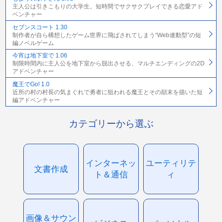
主人公は引きこもりの大学生。短時間でサクサクプレイできる恋愛アド
ベンチャー
セブンスコート 1.30
制作者が自ら構想したゲーム世界に飛ばされてしまう“Web連動型”の短
編ノベルゲーム
今宵は地下室で 1.06
制限時間内に主人公を地下室から脱出させる、マルチエンディングの2D
アドベンチャー
魔王でGo! 1.0
近所の村の村長の気まぐれで勇者に狙われる魔王とその顛末を描いた短
編アドベンチャー
カテゴリーから選ぶ
インターネッ
ユーティリテ
文書作成
ト＆通信
ィ
画像＆サウン