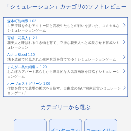
「シミュレーション」カテゴリのソフトレビュー
森本町防衛隊 1.02
世界征服を企むアクトー団と高校生たちとの戦いを描いた、コミカルな
シミュレーションゲーム
育成［花美人］ 2.1
花美人と呼ばれる生き物を育て、立派な花美人へと成長させる育成シミ
ュレーション
Alpha Blood 1.10
地下遺跡で発見された生体兵器を育ててゆくシミュレーションゲーム
まんが～奥の細道～ 1.20
おんぼろアパート暮らしから世界的な人気漫画家を目指すシミュレーシ
ョンゲーム
ハーヴェストグリーン 1.06
作物を育てて農場の拡大を目指す、自由度の高い“農家経営シミュレーシ
ョンゲーム”
カテゴリーから選ぶ
インターネッ
ユーティリテ