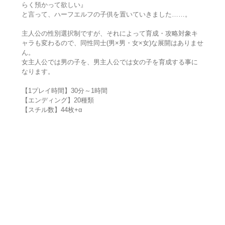
らく預かって欲しい』
と言って、ハーフエルフの子供を置いていきました……。
主人公の性別選択制ですが、それによって育成・攻略対象キ
ャラも変わるので、同性同士(男×男・女×女)な展開はありませ
ん。
女主人公では男の子を、男主人公では女の子を育成する事に
なります。
【1プレイ時間】30分～1時間
【エンディング】20種類
【スチル数】44枚+α