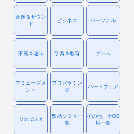
画像＆サウン
ビジネス
パーソナル
ド
家庭＆趣味
学習＆教育
ゲーム
アミューズメ
プログラミン
ハードウェア
ント
グ
製品ソフト一
その他、全OS
Mac OS X
覧
用一覧