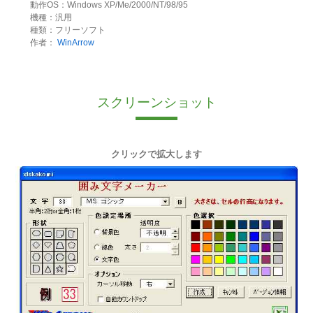
動作OS：Windows XP/Me/2000/NT/98/95
機種：汎用
種類：フリーソフト
作者：
WinArrow
スクリーンショット
クリックで拡大します