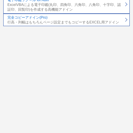
電子印鑑ツク～ル for AdIn
ExcelVBAによる電子印鑑(丸印、四角印、六角印、八角印、十字印、認
証印、回覧印)を作成する高機能アドイン
完全コピーアドイン(Pro)
行高・列幅はもちろんページ設定までもコピーするEXCEL用アドイン