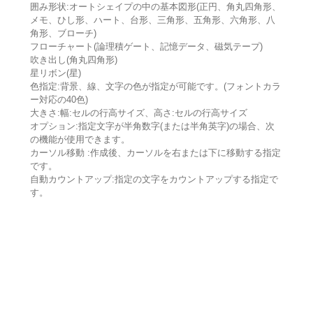
囲み形状:オートシェイプの中の基本図形(正円、角丸四角形、
メモ、ひし形、ハート、台形、三角形、五角形、六角形、八
角形、ブローチ)
フローチャート(論理積ゲート、記憶データ、磁気テープ)
吹き出し(角丸四角形)
星リボン(星)
色指定:背景、線、文字の色が指定が可能です。(フォントカラ
ー対応の40色)
大きさ:幅:セルの行高サイズ、高さ:セルの行高サイズ
オプション:指定文字が半角数字(または半角英字)の場合、次
の機能が使用できます。
カーソル移動 :作成後、カーソルを右または下に移動する指定
です。
自動カウントアップ:指定の文字をカウントアップする指定で
す。