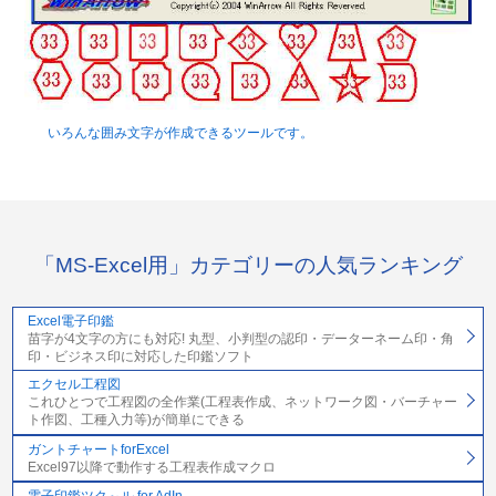
いろんな囲み文字が作成できるツールです。
「MS-Excel用」カテゴリーの人気ランキング
Excel電子印鑑
苗字が4文字の方にも対応! 丸型、小判型の認印・データーネーム印・角
印・ビジネス印に対応した印鑑ソフト
エクセル工程図
これひとつで工程図の全作業(工程表作成、ネットワーク図・バーチャー
ト作図、工種入力等)が簡単にできる
ガントチャートforExcel
Excel97以降で動作する工程表作成マクロ