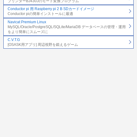
プリンターBJ430Jのモード変換プログラム
Conductor pi 用 Raspberry pi 2 B SDカードイメージ
Conductor piの簡単インストールに最適
Navicat Premium Linux
MySQL/Oracle/PostgreSQL/SQLite/MariaDB データベースの管理・運用
をより簡単にスムーズに
C.V.T.G
[OSASK用アプリ] 周辺視野を鍛えるゲーム