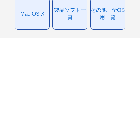
製品ソフト一
その他、全OS
Mac OS X
覧
用一覧