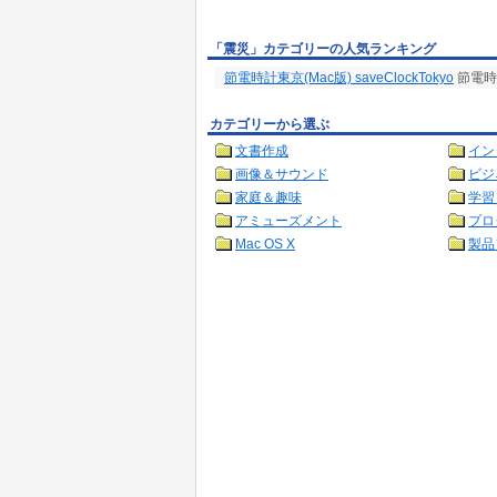
「震災」カテゴリーの人気ランキング
節電時計東京(Mac版) saveClockTokyo
節電時
カテゴリーから選ぶ
文書作成
イン
画像＆サウンド
ビジ
家庭＆趣味
学習
アミューズメント
プロ
Mac OS X
製品