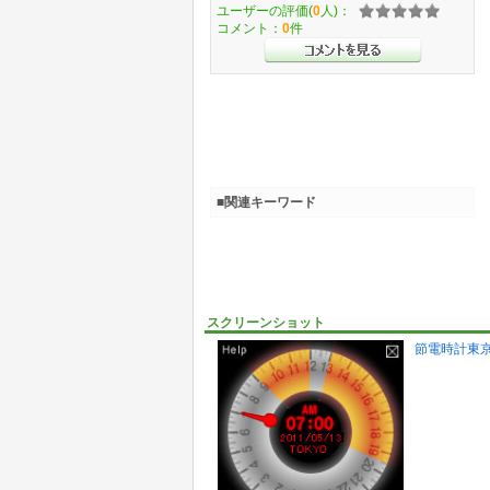
ユーザーの評価(
0
人)：
コメント：
0
件
■関連キーワード
スクリーンショット
節電時計東京(Ma