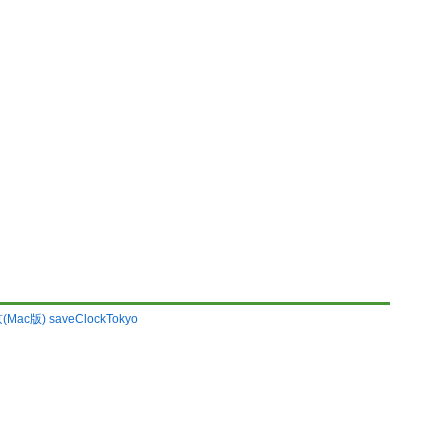
c版) saveClockTokyo