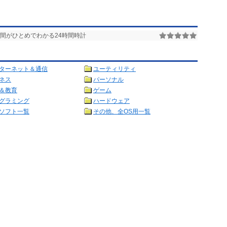
間がひとめでわかる24時間時計
ターネット＆通信
ユーティリティ
ネス
パーソナル
＆教育
ゲーム
グラミング
ハードウェア
ソフト一覧
その他、全OS用一覧