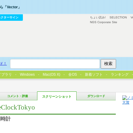
「Vector」
ベクターサイン
ちょい読み!
SELECTION
V
NGS Corporate Site
ド！
イブラリ
Windows
Mac(OS X)
全OS
新着ソフト
ランキング
コメント・評価
ダウンロード
スクリーンショット
lockTokyo
間時計