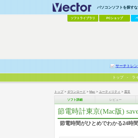
パソコンソフトを探すなら
ソフトライブラリ
PCショップ
サーチトレン
トップ
ラ
トップ
>
ダウンロード
>
Mac
>
ユーティリティ
>
震災
ソフト詳細
レビュー
節電時計東京(Mac版) saveC
節電時間がひとめでわかる24時