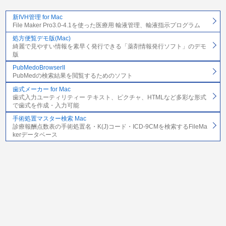
新IVH管理 for Mac
File Maker Pro3.0-4.1を使った医療用 輸液管理、輸液指示プログラム
処方便覧デモ版(Mac)
綺麗で見やすい情報を素早く発行できる「薬剤情報発行ソフト」のデモ
版
PubMedoBrowserII
PubMedの検索結果を閲覧するためのソフト
歯式メーカー for Mac
歯式入力ユーティリティー テキスト、ピクチャ、HTMLなど多彩な形式
で歯式を作成・入力可能
手術処置マスター検索 Mac
診療報酬点数表の手術処置名・K(J)コード・ICD-9CMを検索するFileMa
kerデータベース